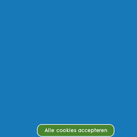
temap
arom Oral-B
oductveiligheid
zondheid van het hele lichaam
egankelijkheid
Alle cookies accepteren