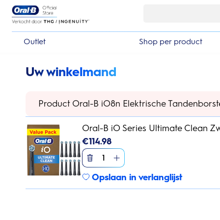
Skip Navigation
Basket
Outlet
Shop per product
Uw winkelmand
Product Oral-B iO8n Elektrische Tandenborste
Oral-B iO Series Ultimate Clean Zw
€
114.98
1
Opslaan in verlanglijst