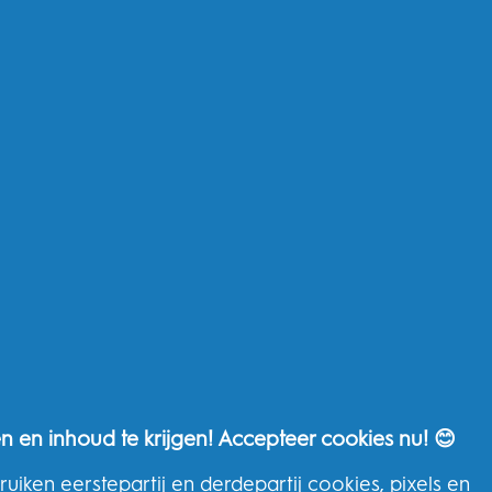
Si
Andere
Wa
Oral-B Outlet
Pr
Oral-B Professional
Ge
P&G-merken
To
THG Help
Neem contact op
n en inhoud te krijgen! Accepteer cookies nu! 😊
Veelgestelde vragen
THG Privacybeleid
uiken eerstepartij en derdepartij cookies, pixels en
Algemene voorwaarden van THG