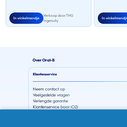
Verkoop door THG
In winkelmandje
In winkelmandj
Ingenuity
Over Oral-B
Klantenservice
Neem contact op
Veelgestelde vragen
Verlengde garantie
Klantenservice (voor iO2)
30 dagen geld-terug-garantie
EU 2023/826