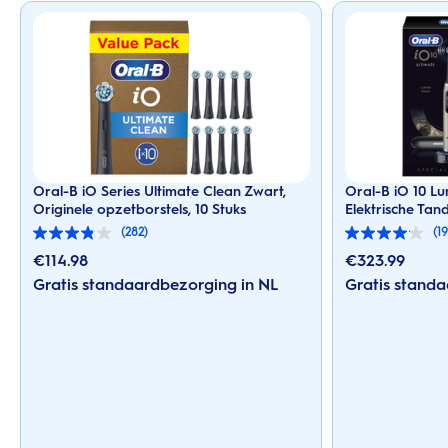
Oral-B iO Series Ultimate Clean Zwart,
Oral-B iO 10 Lu
Originele opzetborstels, 10 Stuks
Elektrische Tan
(282)
(1
3.8
4.0
van
van
€
114.98
€
323.99
de
de
Gratis standaardbezorging in NL
Gratis standa
5
5
sterren.
sterren.
282
190
beoordelingen
beoordelingen