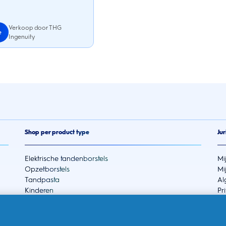
Verkoop door THG
e
Ingenuity
Shop per product type
Jur
Elektrische tandenborstels
Mi
Opzetborstels
Mi
Tandpasta
Al
Kinderen
Pr
Accessoires
To
Bundels
EU
Ad