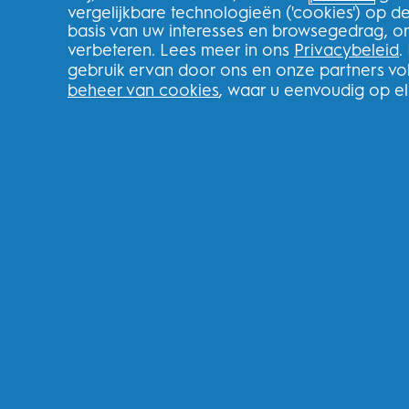
vergelijkbare technologieën ('cookies') op 
Klarna
basis van uw interesses en browsegedrag, o
Verwijzingen
verbeteren. Lees meer in ons
Privacybeleid
.
Recycle
gebruik ervan door ons en onze partners v
beheer van cookies
, waar u eenvoudig op e
Nederland
FOLLOW US
Youtube
Instagram
Face