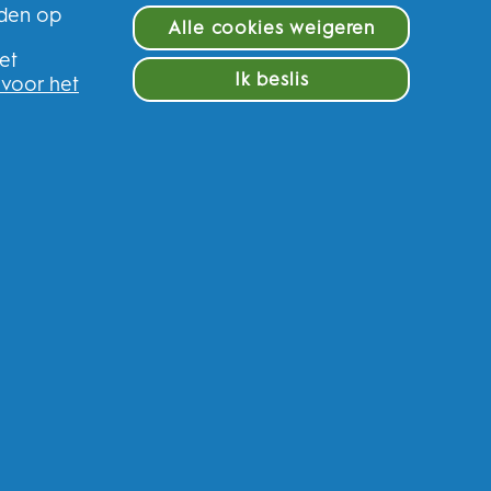
eden op
Alle cookies weigeren
e
et
Ik beslis
 voor het
f en krijg 10% op uw eerste
ederland
n van gepersonaliseerde communicatie met
ere promotionele initiatieven van Oral-B en
kanalen. Ik kan me op elk moment
afmelden
.
ordelijke, zal uw persoonlijke gegevens
egistreren en de interactie kunt aangaan met
fhankelijk van uw toestemming, relevante
er gepersonaliseerde advertenties in online
an uw gegevens en uw privacy rechten, kunt
raadplegen.