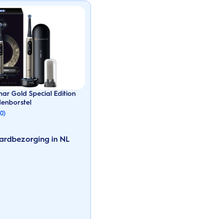
nar Gold Special Edition
denborstel
90)
ardbezorging in NL