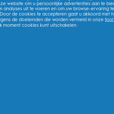
deze website om u persoonlijke advertenties aan te bi
m analyses uit te voeren en om uw browse-ervaring t
 Door de cookies te accepteren gaat u akkoord met h
olgens de doeleinden die worden vermeld in onze
tool
lk moment cookies kunt uitschakelen.
Meld u aan voor onze nieuwsbrie
bestelling
N
book
Ik geef toestemming voor het ontvange
betrekking tot aanbiedingen, nieuws en and
andere
P&G-merken
via e-mail en online 
Procter & Gamble, als verwerkingsverantwo
verwerken zodat u zich bij deze site kunt r
de aangeboden diensten en zodat P&G u, a
commerciële berichten kan sturen, waarond
media. Ontdek hier
meer
.
Voor meer informatie over de verwerking v
u
hier
kijken of ons volledige
Privacybeleid