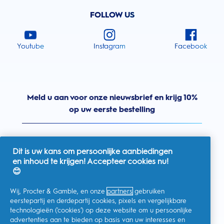
FOLLOW US
Youtube
Instagram
Facebook
Meld u aan voor onze nieuwsbrief en krijg 10%
op uw eerste bestelling
Dit is uw kans om persoonlijke aanbiedingen
en inhoud te krijgen! Accepteer cookies nu!
Nederland
😊
Wij, Procter & Gamble, en onze
partners
gebruiken
eerstepartij en derdepartij cookies, pixels en vergelijkbare
technologieën ('cookies') op deze website om u persoonlijke
Ik geef toestemming voor het ontvangen van
advertenties aan te bieden op basis van uw interesses en
gepersonaliseerde communicatie met betrekking tot