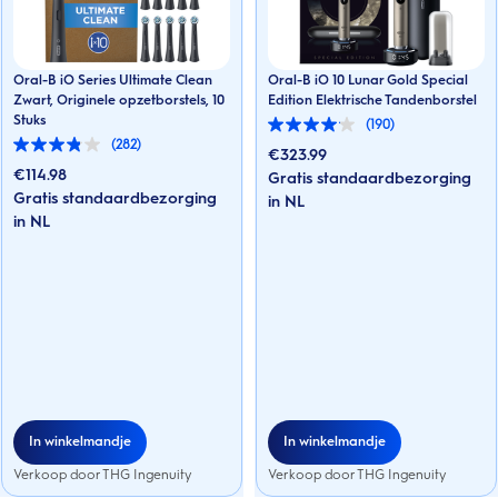
Oral-B iO Series Ultimate Clean
Oral-B iO 10 Lunar Gold Special
Zwart, Originele opzetborstels, 10
Edition Elektrische Tandenborstel
Stuks
(190)
4.0
(282)
van
3.8
€
323.99
de
van
€
114.98
Gratis standaardbezorging
5
de
Gratis standaardbezorging
sterren.
in NL
5
190
sterren.
in NL
beoordelingen
282
beoordelingen
In winkelmandje
In winkelmandje
Verkoop door THG Ingenuity
Verkoop door THG Ingenuity