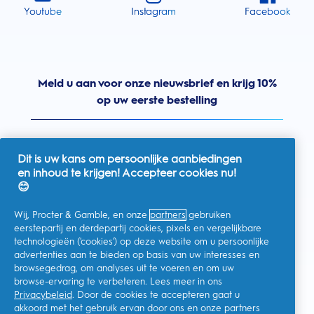
Youtube
Instagram
Facebook
Meld u aan voor onze nieuwsbrief en krijg 10%
op uw eerste bestelling
Dit is uw kans om persoonlijke aanbiedingen
en inhoud te krijgen! Accepteer cookies nu!
Nederland
😊
Wij, Procter & Gamble, en onze
partners
gebruiken
eerstepartij en derdepartij cookies, pixels en vergelijkbare
technologieën ('cookies') op deze website om u persoonlijke
Ik geef toestemming voor het ontvangen van
advertenties aan te bieden op basis van uw interesses en
gepersonaliseerde communicatie met betrekking tot
aanbiedingen, nieuws en andere promotionele initiatieven van
browsegedrag, om analyses uit te voeren en om uw
Oral-B en andere
P&G-merken
via e-mail en online kanalen. Ik
browse-ervaring te verbeteren. Lees meer in ons
kan me op elk moment
afmelden
.
Privacybeleid
. Door de cookies te accepteren gaat u
Procter & Gamble, als verwerkingsverantwoordelijke, zal uw
akkoord met het gebruik ervan door ons en onze partners
persoonlijke gegevens verwerken zodat u zich bij deze site kunt