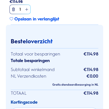
€
114.98
1
Opslaan in verlanglijst
Besteloverzicht
Totaal voor besparingen
€114.98
Totale besparingen
Subtotaal winkelmand
€114.98
NL Verzendkosten
€0.00
Gratis standaardbezorging in NL
TOTAAL
€114.98
Kortingscode