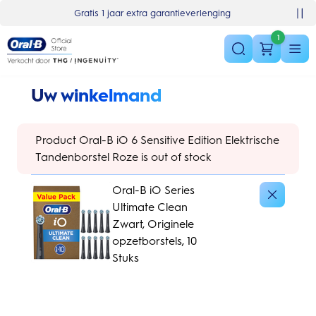
Skip Navigation
Basket
Gratis 1 jaar extra garantieverlenging
1
Uw winkelmand
Product Oral-B iO 6 Sensitive Edition Elektrische
Tandenborstel Roze is out of stock
Oral-B iO Series
Ultimate Clean
Zwart, Originele
opzetborstels, 10
Stuks