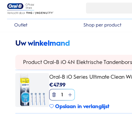
Skip Navigation
Basket
Outlet
Shop per product
Uw winkelmand
Product Oral-B iO 4N Elektrische Tandenborst
Oral-B iO Series Ultimate Clean Wit
€
47.99
1
Opslaan in verlanglijst