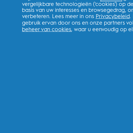
vergelijkbare technologieën ('cookies') op 
Klarna
basis van uw interesses en browsegedrag, o
Verwijzingen
verbeteren. Lees meer in ons
Privacybeleid
.
Recycle
gebruik ervan door ons en onze partners v
beheer van cookies
, waar u eenvoudig op e
Nederland
FOLLOW US
Youtube
Instagram
Face