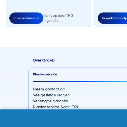
Verkoop door THG
In winkelmandje
In winkelmandj
Ingenuity
Over Oral-B
Klantenservice
Neem contact op
Veelgestelde vragen
Verlengde garantie
Klantenservice (voor iO2)
30 dagen geld-terug-garantie
EU 2023/826