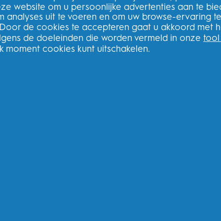
deze website om u persoonlijke advertenties aan te bi
m analyses uit te voeren en om uw browse-ervaring t
 Door de cookies te accepteren gaat u akkoord met h
olgens de doeleinden die worden vermeld in onze
tool
lk moment cookies kunt uitschakelen.
Meld u aan voor onze nieuwsbrie
bestelling
N
book
Ik geef toestemming voor het ontvange
betrekking tot aanbiedingen, nieuws en and
andere
P&G-merken
via e-mail en online 
Procter & Gamble, als verwerkingsverantwo
verwerken zodat u zich bij deze site kunt r
de aangeboden diensten en zodat P&G u, a
commerciële berichten kan sturen, waarond
media. Ontdek hier
meer
.
Voor meer informatie over de verwerking v
u
hier
kijken of ons volledige
Privacybeleid