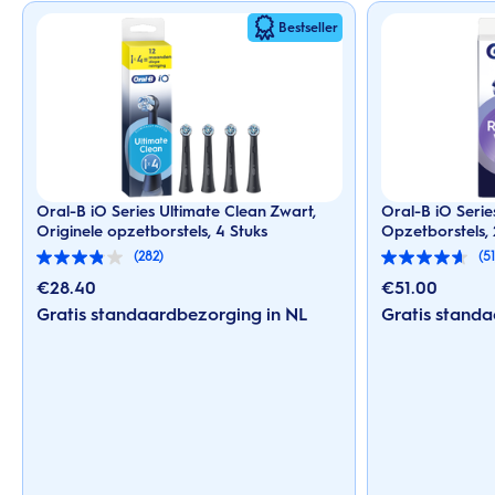
Bestseller
Oral-B iO Series Ultimate Clean Zwart,
Oral-B iO Serie
Originele opzetborstels, 4 Stuks
Opzetborstels, 
(282)
(51
3.8
4.6
van
van
€
28.40
€
51.00
de
de
Gratis standaardbezorging in NL
Gratis standa
5
5
sterren.
sterren.
282
51
beoordelingen
beoordelingen