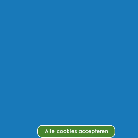
temap
arom Oral-B
oductveiligheid
zondheid van het hele lichaam
egankelijkheid
Alle cookies accepteren