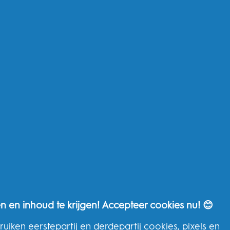
Si
Andere
Wa
Oral-B Outlet
Pr
Oral-B Professional
Ge
P&G-merken
To
THG Help
Neem contact op
n en inhoud te krijgen! Accepteer cookies nu! 😊
Veelgestelde vragen
THG Privacybeleid
uiken eerstepartij en derdepartij cookies, pixels en
Algemene voorwaarden van THG