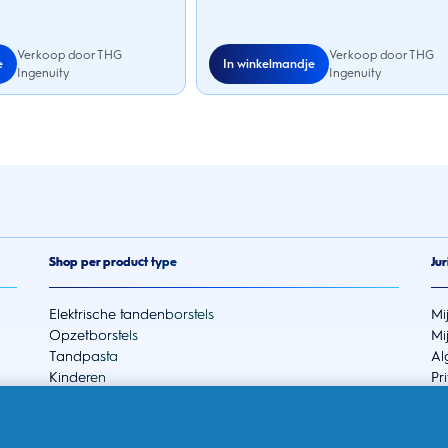
Verkoop door THG
Verkoop door THG
e
In winkelmandje
Ingenuity
Ingenuity
Shop per product type
Jur
Elektrische tandenborstels
Mi
Opzetborstels
Mi
Tandpasta
Al
Kinderen
Pr
Accessoires
To
Bundels
EU
Ad