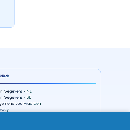
idisch
jn Gegevens - NL
jn Gegevens - BE
gemene voorwaarden
ivacy
egankelijkheidsverklaring
 Data Law
Choices