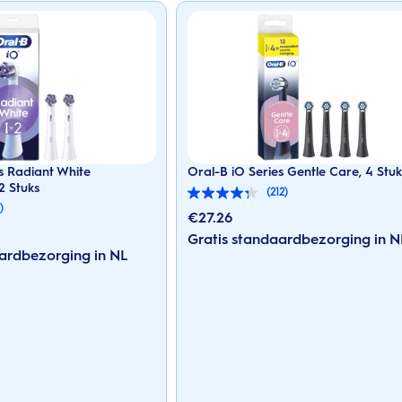
s Radiant White
Oral-B iO Series Gentle Care, 4 Stuk
2 Stuks
(212)
4.3
)
van
€
27.26
de
Gratis standaardbezorging in N
5
ardbezorging in NL
sterren.
212
beoordelingen