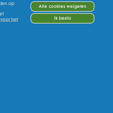
eden op
Alle cookies weigeren
e
et
Ik beslis
 voor het
f en krijg 10% op uw eerste
ederland
n van gepersonaliseerde communicatie met
ere promotionele initiatieven van Oral-B en
kanalen. Ik kan me op elk moment
afmelden
.
ordelijke, zal uw persoonlijke gegevens
egistreren en de interactie kunt aangaan met
fhankelijk van uw toestemming, relevante
er gepersonaliseerde advertenties in online
an uw gegevens en uw privacy rechten, kunt
raadplegen.