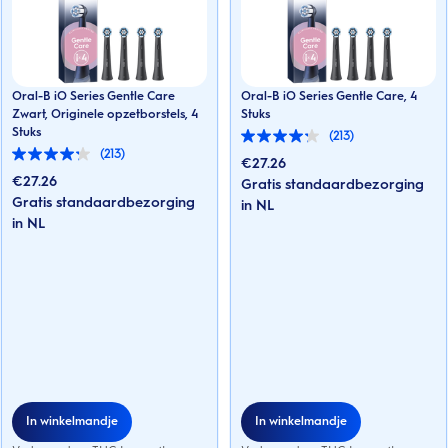
Oral-B iO Series Gentle Care
Oral-B iO Series Gentle Care, 4
Zwart, Originele opzetborstels, 4
Stuks
Stuks
(213)
4.2
(213)
van
4.2
€
27.26
de
van
€
27.26
Gratis standaardbezorging
5
de
Gratis standaardbezorging
sterren.
in NL
5
213
sterren.
in NL
beoordelingen
213
beoordelingen
In winkelmandje
In winkelmandje