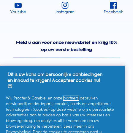
Youtube
Instagram
Facebook
Meld u aan voor onze nieuwsbrief en krijg 10%
op uw eerste bestelling
Dit is uw kans om persoonlijke aanbiedingen
en inhoud te krijgen! Accepteer cookies nu!
Nederland
😊
Wij, Procter & Gamble, en onze
partners
gebruiken
eerstepartij en derdepartij cookies, pixels en vergelijkbare
technologieën ('cookies') op deze website om u persoonlijke
Ik geef toestemming voor het ontvangen van
advertenties aan te bieden op basis van uw interesses en
gepersonaliseerde communicatie met betrekking tot
aanbiedingen, nieuws en andere promotionele initiatieven van
browsegedrag, om analyses uit te voeren en om uw
Oral-B en andere
P&G-merken
via e-mail en online kanalen. Ik
browse-ervaring te verbeteren. Lees meer in ons
kan me op elk moment
afmelden
.
Privacybeleid
. Door de cookies te accepteren gaat u