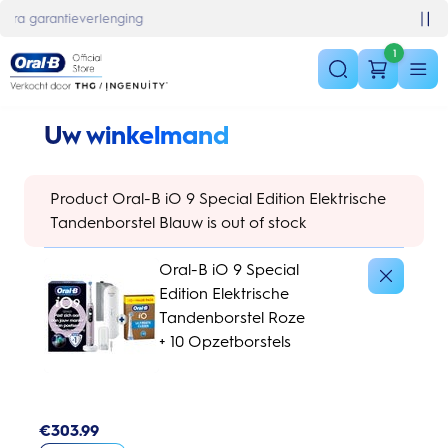
Skip Navigation
Basket
10% korting op je 1e bestelling
1
Uw winkelmand
Product Oral-B iO 9 Special Edition Elektrische
Tandenborstel Blauw is out of stock
Oral-B iO 9 Special
Edition Elektrische
Tandenborstel Roze
+ 10 Opzetborstels
€
303.99