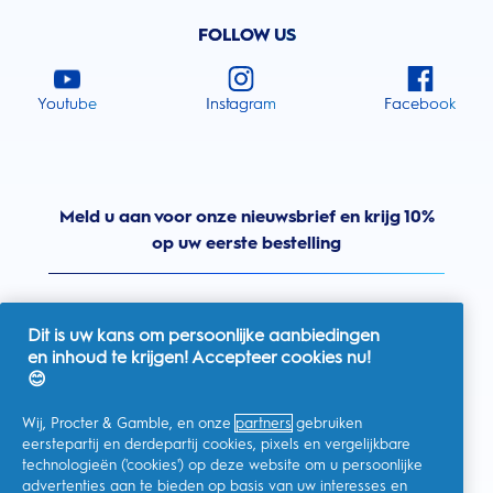
FOLLOW US
Youtube
Instagram
Facebook
Meld u aan voor onze nieuwsbrief en krijg 10%
op uw eerste bestelling
Dit is uw kans om persoonlijke aanbiedingen
en inhoud te krijgen! Accepteer cookies nu!
Nederland
😊
Wij, Procter & Gamble, en onze
partners
gebruiken
eerstepartij en derdepartij cookies, pixels en vergelijkbare
technologieën ('cookies') op deze website om u persoonlijke
Ik geef toestemming voor het ontvangen van
advertenties aan te bieden op basis van uw interesses en
gepersonaliseerde communicatie met betrekking tot