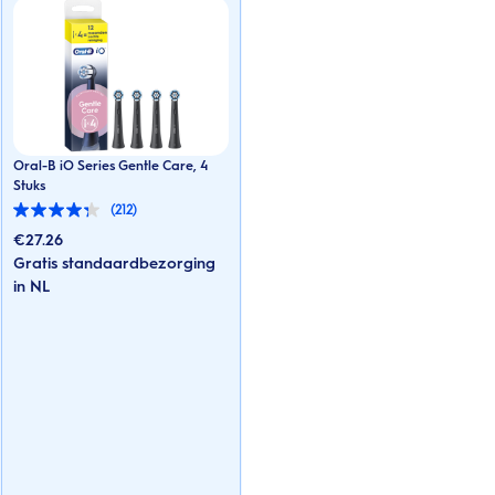
Oral-B iO Series Gentle Care, 4
Stuks
(212)
4.3
van
€
27.26
de
Gratis standaardbezorging
5
sterren.
in NL
212
beoordelingen