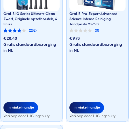
Oral-B iO Series Ultimate Clean
Oral-B Pro-Expert Advanced
Zwart, Originele opzetborstels, 4
Science Intense Reiniging
Stuks
Tandpasta 2x75ml
(282)
(0)
3.8
0.0
van
van
€
28.40
€
9.78
de
de
Gratis standaardbezorging
Gratis standaardbezorging
5
5
sterren.
in NL
sterren.
in NL
282
beoordelingen
In winkelmandje
In winkelmandje
Verkoop door THG Ingenuity
Verkoop door THG Ingenuity