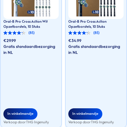
Oral-B Pro Cross Action Wit
Oral-B Pro Cross Action
Opzetborstels, 10 Stuks
Opzetborstels, 10 Stuks
(85)
(85)
4.2
4.2
van
van
€
29.99
€
34.99
de
de
Gratis standaardbezorging
Gratis standaardbezorging
5
5
sterren.
in NL
sterren.
in NL
85
85
beoordelingen
beoordelingen
In winkelmandje
In winkelmandje
Verkoop door THG Ingenuity
Verkoop door THG Ingenuity