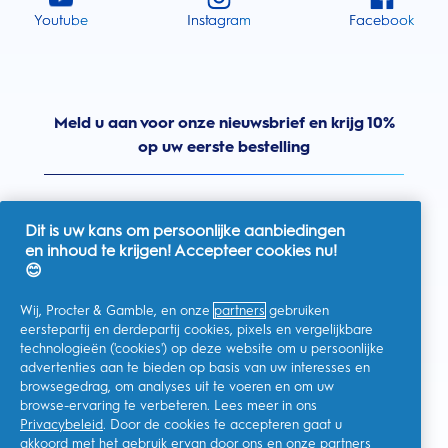
Youtube
Instagram
Facebook
Meld u aan voor onze nieuwsbrief en krijg 10%
op uw eerste bestelling
Dit is uw kans om persoonlijke aanbiedingen
en inhoud te krijgen! Accepteer cookies nu!
Nederland
😊
Wij, Procter & Gamble, en onze
partners
gebruiken
eerstepartij en derdepartij cookies, pixels en vergelijkbare
technologieën ('cookies') op deze website om u persoonlijke
Ik geef toestemming voor het ontvangen van
advertenties aan te bieden op basis van uw interesses en
gepersonaliseerde communicatie met betrekking tot
aanbiedingen, nieuws en andere promotionele initiatieven van
browsegedrag, om analyses uit te voeren en om uw
Oral-B en andere
P&G-merken
via e-mail en online kanalen. Ik
browse-ervaring te verbeteren. Lees meer in ons
kan me op elk moment
afmelden
.
Privacybeleid
. Door de cookies te accepteren gaat u
Procter & Gamble, als verwerkingsverantwoordelijke, zal uw
akkoord met het gebruik ervan door ons en onze partners
persoonlijke gegevens verwerken zodat u zich bij deze site kunt