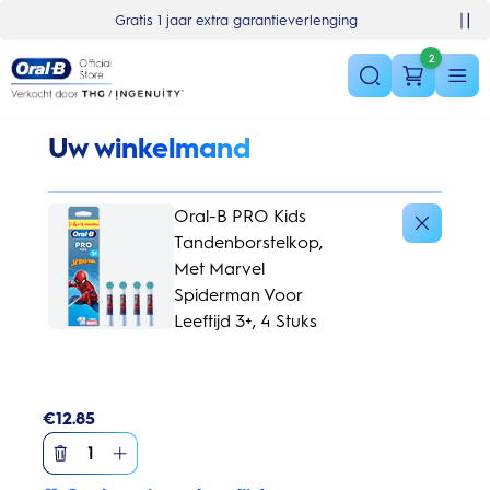
Skip Navigation
Basket
Gratis 1 jaar extra garantieverlenging
2
Uw winkelmand
Oral-B PRO Kids
Tandenborstelkop,
Met Marvel
Spiderman Voor
Leeftijd 3+, 4 Stuks
€
12.85
1