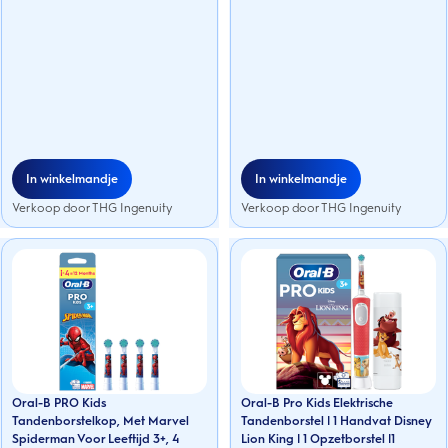
beoordelingen
In winkelmandje
In winkelmandje
Verkoop door THG Ingenuity
Verkoop door THG Ingenuity
Oral-B PRO Kids
Oral-B Pro Kids Elektrische
Tandenborstelkop, Met Marvel
Tandenborstel | 1 Handvat Disney
Spiderman Voor Leeftijd 3+, 4
Lion King | 1 Opzetborstel |1