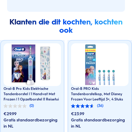
Klanten die dit kochten, kochten
ook
Oral-B Pro Kids Elektrische
Oral-B PRO Kids
Tandenborstel | 1 Handvat Met
Tandenborstelkop, Met Disney
Frozen | 1 Opzetborstel |1 Reisetui
Frozen Voor Leeftijd 3+, 4 Stuks
(0)
(36)
0.0
4.6
van
van
€
29.99
€
23.99
de
de
Gratis standaardbezorging
Gratis standaardbezorging
5
5
sterren.
in NL
sterren.
in NL
36