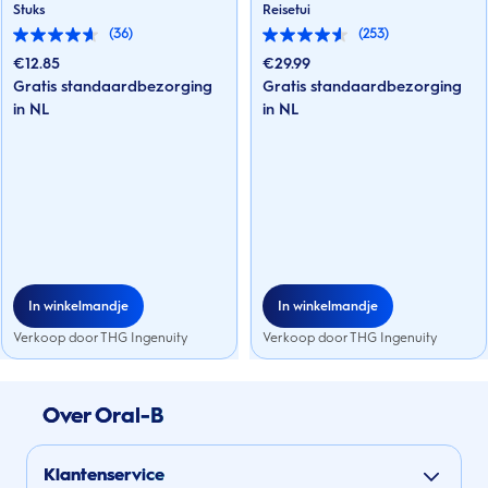
Stuks
Reisetui
(36)
(253)
4.6
4.5
van
van
€
12.85
€
29.99
de
de
Gratis standaardbezorging
Gratis standaardbezorging
5
5
sterren.
in NL
sterren.
in NL
36
253
beoordelingen
beoordelingen
In winkelmandje
In winkelmandje
Verkoop door THG Ingenuity
Verkoop door THG Ingenuity
Over Oral-B
Klantenservice