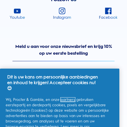
Youtube
Instagram
Facebook
Meld u aan voor onze nieuwsbrief en krijg 10%
op uw eerste bestelling
Dit is uw kans om persoonlijke aanbiedingen
en inhoud te krijgen! Accepteer cookies nu!
Nederland
😊
Wij, Procter & Gamble, en onze
partners
gebruiken
eerstepartij en derdepartij cookies, pixels en vergelijkbare
technologieën ('cookies') op deze website om u persoonlijke
Ik geef toestemming voor het ontvangen van
advertenties aan te bieden op basis van uw interesses en
gepersonaliseerde communicatie met betrekking tot
aanbiedingen, nieuws en andere promotionele initiatieven van
browsegedrag, om analyses uit te voeren en om uw
Oral-B en andere
P&G-merken
via e-mail en online kanalen. Ik
browse-ervaring te verbeteren. Lees meer in ons