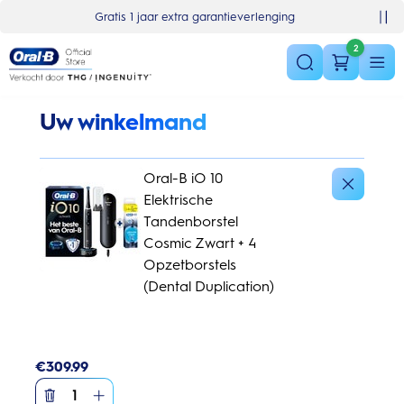
Skip Navigation
Basket
Gratis 1 jaar extra garantieverlenging
2
Uw winkelmand
Oral-B iO 10
Elektrische
Tandenborstel
Cosmic Zwart + 4
Opzetborstels
(Dental Duplication)
€
309.99
1