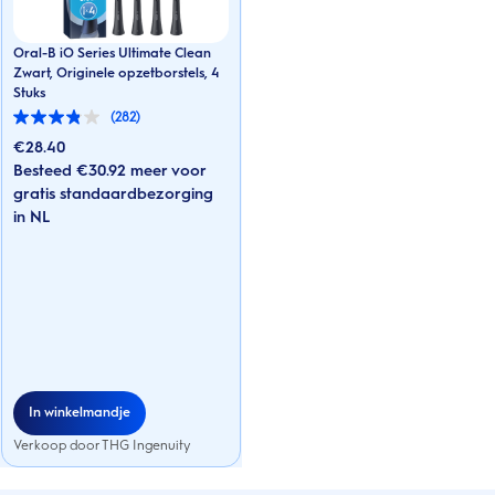
Oral-B iO Series Ultimate Clean
Zwart, Originele opzetborstels, 4
Stuks
(282)
3.8
van
€
28.40
de
Besteed €30.92 meer voor
5
sterren.
gratis standaardbezorging
282
in NL
beoordelingen
In winkelmandje
Verkoop door THG Ingenuity