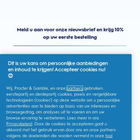
Meld u aan voor onze nieuwsbrief en krijg 10%
op uw eerste bestelling
Dit is uw kans om persoonlijke aanbiedingen
en inhoud te krijgen! Accepteer cookies nu!
Nederland
😊
Wij, Procter & Gamble, en onze
partners
gebruiken
eerstepartij en derdepartij cookies, pixels en vergelijkbare
technologieën ('cookies') op deze website om u persoonlijke
Ik geef toestemming voor het ontvangen van
advertenties aan te bieden op basis van uw interesses en
gepersonaliseerde communicatie met betrekking tot
aanbiedingen, nieuws en andere promotionele initiatieven van
browsegedrag, om analyses uit te voeren en om uw
Oral-B en andere
P&G-merken
via e-mail en online kanalen. Ik
browse-ervaring te verbeteren. Lees meer in ons
kan me op elk moment
afmelden
.
Privacybeleid
. Door de cookies te accepteren gaat u
Procter & Gamble, als verwerkingsverantwoordelijke, zal uw
akkoord met het gebruik ervan door ons en onze partners
persoonlijke gegevens verwerken zodat u zich bij deze site kunt
registreren en de interactie kunt aangaan met de aangeboden
volgens de doeleinden die worden vermeld in onze
tool
diensten en zodat P&G u, afhankelijk van uw toestemming,