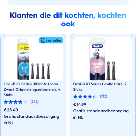
Klanten die dit kochten, kochten
ook
Bestseller
Oral-B iO Series Ultimate Clean
Oral-B iO Series Gentle Care, 2
Zwart, Originele opzetborstels, 4
Stuks
Stuks
(212)
4.3
(282)
van
3.8
€
14.99
de
van
€
28.40
Gratis standaardbezorging
5
de
Gratis standaardbezorging
sterren.
in NL
5
212
sterren.
in NL
beoordelingen
282
beoordelingen