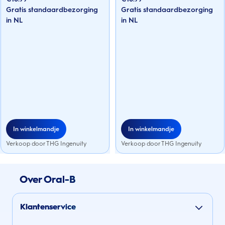
de
de
Gratis standaardbezorging
Gratis standaardbezorging
5
5
sterren.
in NL
sterren.
in NL
282
282
beoordelingen
beoordelingen
In winkelmandje
In winkelmandje
Verkoop door THG Ingenuity
Verkoop door THG Ingenuity
Over Oral-B
Klantenservice