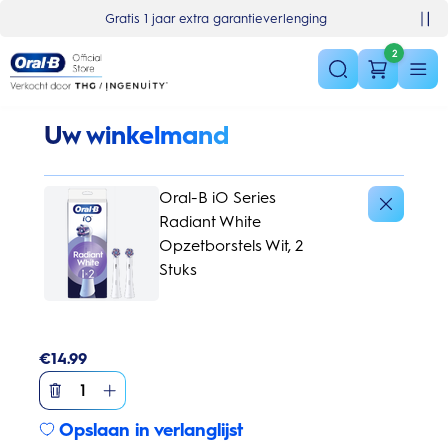
Skip Navigation
Basket
Gratis 1 jaar extra garantieverlenging
2
Uw winkelmand
Oral-B iO Series
Radiant White
Opzetborstels Wit, 2
Stuks
€
14.99
1
Opslaan in verlanglijst