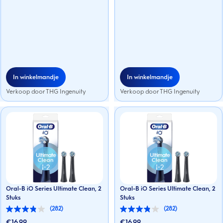
In winkelmandje
In winkelmandje
Verkoop door THG Ingenuity
Verkoop door THG Ingenuity
Oral-B iO Series Ultimate Clean, 2
Oral-B iO Series Ultimate Clean, 2
Stuks
Stuks
(282)
(282)
3.8
3.8
van
van
€
16.99
€
16.99