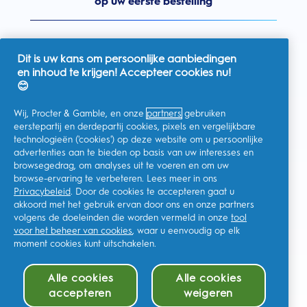
op uw eerste bestelling
Dit is uw kans om persoonlijke aanbiedingen
en inhoud te krijgen! Accepteer cookies nu!
Nederland
😊
Wij, Procter & Gamble, en onze
partners
gebruiken
eerstepartij en derdepartij cookies, pixels en vergelijkbare
technologieën ('cookies') op deze website om u persoonlijke
Ik geef toestemming voor het ontvangen van
advertenties aan te bieden op basis van uw interesses en
gepersonaliseerde communicatie met betrekking tot
aanbiedingen, nieuws en andere promotionele initiatieven van
browsegedrag, om analyses uit te voeren en om uw
Oral-B en andere
P&G-merken
via e-mail en online kanalen. Ik
browse-ervaring te verbeteren. Lees meer in ons
kan me op elk moment
afmelden
.
Privacybeleid
. Door de cookies te accepteren gaat u
Procter & Gamble, als verwerkingsverantwoordelijke, zal uw
akkoord met het gebruik ervan door ons en onze partners
persoonlijke gegevens verwerken zodat u zich bij deze site kunt
registreren en de interactie kunt aangaan met de aangeboden
volgens de doeleinden die worden vermeld in onze
tool
diensten en zodat P&G u, afhankelijk van uw toestemming,
voor het beheer van cookies
, waar u eenvoudig op elk
relevante commerciële berichten kan sturen, waaronder
moment cookies kunt uitschakelen.
gepersonaliseerde advertenties in online media. Ontdek hier
meer
.
Voor meer informatie over de verwerking van uw gegevens en
Alle cookies
Alle cookies
uw privacy rechten, kunt u
hier
kijken of ons volledige
Privacybeleid
raadplegen.
accepteren
weigeren
U bent minstens 18 jaar oud en gaat akkoord met onze
algemene