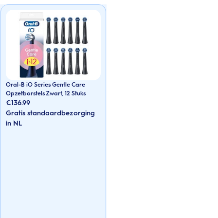
Oral-B iO Series Gentle Care
Opzetborstels Zwart, 12 Stuks
€
136.99
Gratis standaardbezorging
in NL