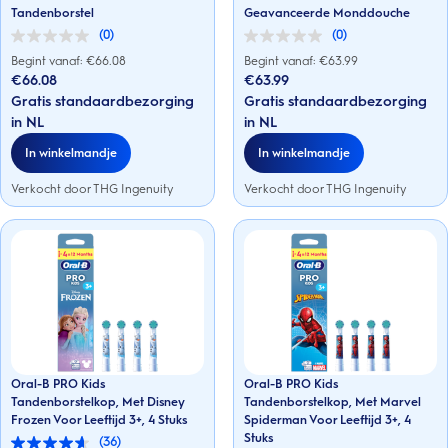
Tandenborstel
Geavanceerde Monddouche
(0)
(0)
0.0
0.0
van
van
Begint vanaf: €
66.08
Begint vanaf: €
63.99
de
de
€66.08
€63.99
5
5
Gratis standaardbezorging
Gratis standaardbezorging
sterren.
sterren.
in NL
in NL
In winkelmandje
In winkelmandje
Verkocht door THG Ingenuity
Verkocht door THG Ingenuity
Oral-B PRO Kids
Oral-B PRO Kids
Tandenborstelkop, Met Disney
Tandenborstelkop, Met Marvel
Frozen Voor Leeftijd 3+, 4 Stuks
Spiderman Voor Leeftijd 3+, 4
Stuks
(36)