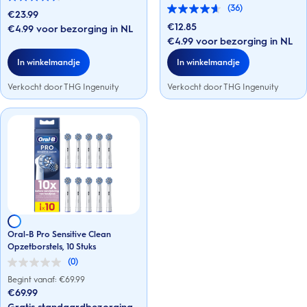
4.6
(36)
van
€23.99
4.6
de
van
€12.85
€4.99 voor bezorging in NL
5
de
€4.99 voor bezorging in NL
sterren.
5
36
sterren.
In winkelmandje
In winkelmandje
beoordelingen
36
beoordelingen
Verkocht door THG Ingenuity
Verkocht door THG Ingenuity
Oral-B Pro Sensitive Clean
Opzetborstels, 10 Stuks
(0)
0.0
van
Begint vanaf: €
69.99
de
€69.99
5