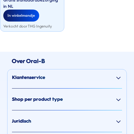
Gratis standaardbezorging
sterren.
in NL
In winkelmandje
Verkocht door THG Ingenuity
Over Oral-B
Klantenservice
Shop per product type
Juridisch