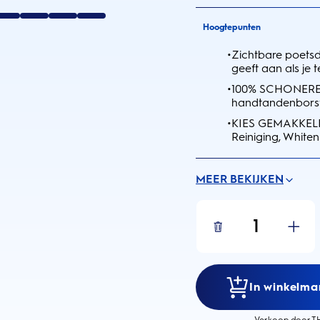
Hoogtepunten
•
Zichtbare poetsd
geeft aan als je 
•
100% SCHONERE
handtandenborst
•
KIES GEMAKKELIJ
Reiniging, Whiten
MEER BEKIJKEN
1
In winkelman