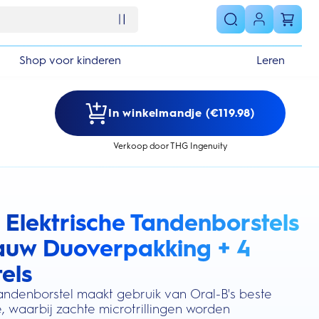
Shop voor kinderen
Leren
In winkelmandje (€119.98)
Verkoop door THG Ingenuity
 Elektrische Tandenborstels
s section
auw Duoverpakking + 4
els
tandenborstel maakt gebruik van Oral-B's beste
, waarbij zachte microtrillingen worden