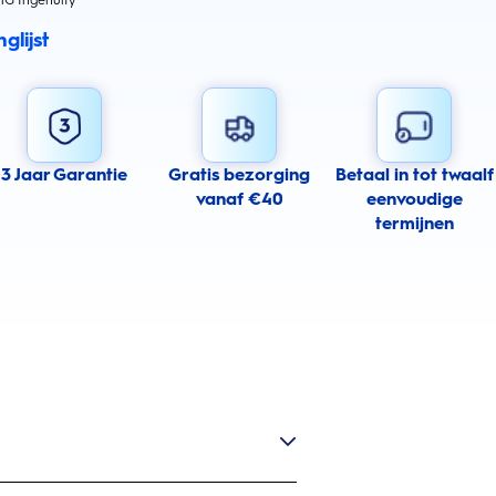
HG Ingenuity
glijst
3 Jaar Garantie
Gratis bezorging
Betaal in tot twaalf
vanaf €40
eenvoudige
termijnen