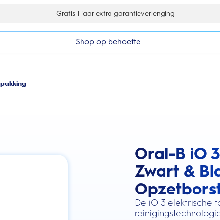
Gratis 1 jaar extra garantieverlenging
Shop op behoefte
rpakking
Oral-B iO 3
this action will scroll you to the review
Zwart & Bl
Opzetborst
De iO 3 elektrische 
reinigingstechnologie