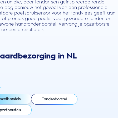
n unieke, door tandartsen geïnspireerde ronde
lke dag opnieuw het gevoel van een professionele
chtbare poetsdruksensor voor het tandvlees geeft aan
cht of precies goed poetst voor gezondere tanden en
ewone handtandenborstel. Vervang je opzetborstel
de beste resultaten.
daardbezorging in NL
e
pzetborstels
Tandenborstel
pzetborstels