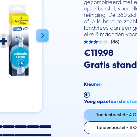
gecombineerd met ee
opzetborstel, voor e
reiniging. De 360 zi
of je te hard, te za
tandvlees dan een g
elke 3 maanden voor 
(88)
3.1
van
€119.98
de
5
Gratis stan
sterren.
88
beoordelingen
Kleuren
Voeg opzetborstels to
Tandenborstel + 4 O
Tandenborstel + 8 O