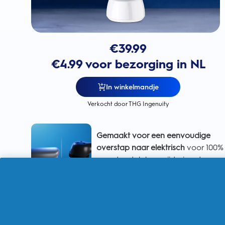
€
39.99
€4.99 voor bezorging in NL
In winkelmandje
Verkocht door THG Ingenuity
Gemaakt voor een eenvoudige
overstap naar elektrisch
voor 100%
meer tandplakverwijdering dan
met een handtandenborstel