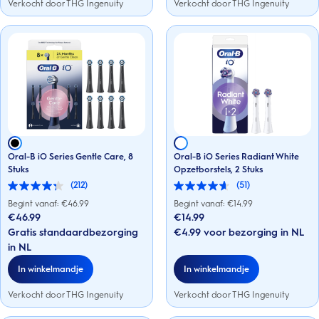
Verkocht door THG Ingenuity
Verkocht door THG Ingenuity
Oral-B iO Series Gentle Care, 8
Oral-B iO Series Radiant White
Stuks
Opzetborstels, 2 Stuks
(212)
(51)
4.3
4.6
van
van
Begint vanaf: €
46.99
Begint vanaf: €
14.99
de
de
€46.99
€14.99
5
5
Gratis standaardbezorging
€4.99 voor bezorging in NL
sterren.
sterren.
212
51
in NL
beoordelingen
beoordelingen
In winkelmandje
In winkelmandje
Verkocht door THG Ingenuity
Verkocht door THG Ingenuity