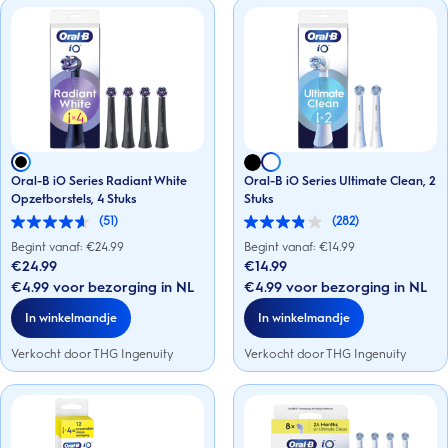
Oral-B iO Series Radiant White
Oral-B iO Series Ultimate Clean, 2
Opzetborstels, 4 Stuks
Stuks
(51)
(282)
4.6
3.8
van
van
Begint vanaf: €
24.99
Begint vanaf: €
14.99
de
de
€24.99
€14.99
5
5
€4.99 voor bezorging in NL
€4.99 voor bezorging in NL
sterren.
sterren.
51
282
In winkelmandje
In winkelmandje
beoordelingen
beoordelingen
Verkocht door THG Ingenuity
Verkocht door THG Ingenuity