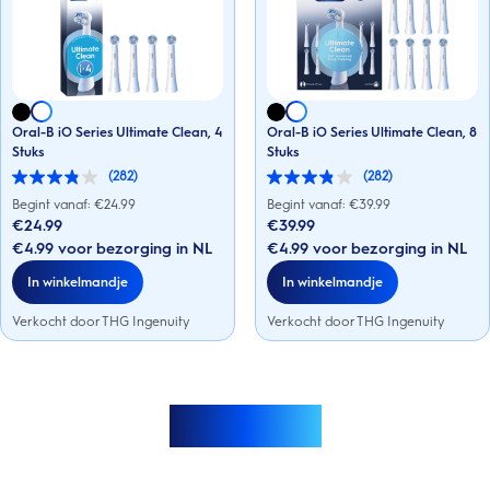
Oral-B iO Series Ultimate Clean, 4
Oral-B iO Series Ultimate Clean, 8
Stuks
Stuks
(282)
(282)
3.8
3.8
van
van
Begint vanaf: €
24.99
Begint vanaf: €
39.99
de
de
€24.99
€39.99
5
5
€4.99 voor bezorging in NL
€4.99 voor bezorging in NL
sterren.
sterren.
282
282
In winkelmandje
In winkelmandje
beoordelingen
beoordelingen
Verkocht door THG Ingenuity
Verkocht door THG Ingenuity
Meer laden