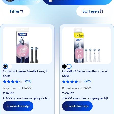
Filter
Sorteren
Oral-B iO Series Gentle Care, 2
Oral-B iO Series Gentle Care, 4
Stuks
Stuks
(212)
(212)
4.3
4.3
van
van
Begint vanaf: €
14.99
Begint vanaf: €
24.99
de
de
€14.99
€24.99
5
5
€4.99 voor bezorging in NL
€4.99 voor bezorging in NL
sterren.
sterren.
212
212
In winkelmandje
In winkelmandje
beoordelingen
beoordelingen