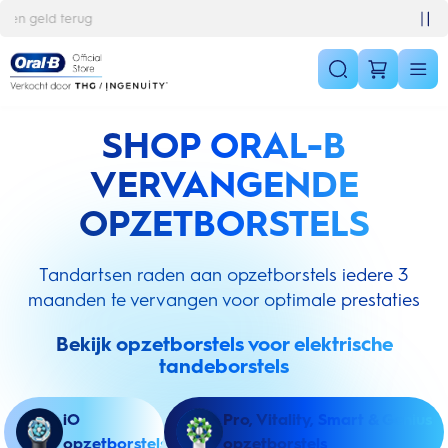
Skip Navigation
Gratis 1 jaar extra garantieverlenging
SHOP ORAL-B
VERVANGENDE
OPZETBORSTELS
Tandartsen raden aan opzetborstels iedere 3
maanden te vervangen voor optimale prestaties
Bekijk opzetborstels voor elektrische
tandeborstels
iO
Pro, Vitality, Smart & Genius
opzetborstels
opzetborstels