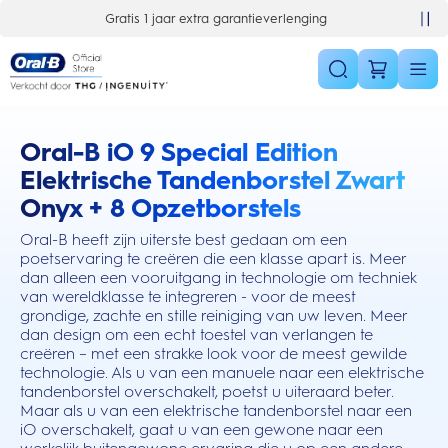
Skip Navigation
verlenging
10% korting op je 1e bestelling
Oral-B iO 9 Special Edition
this action will scroll you to the reviews section
Elektrische Tandenborstel Zwart
Onyx + 8 Opzetborstels
Oral-B heeft zijn uiterste best gedaan om een
poetservaring te creëren die een klasse apart is. Meer
dan alleen een vooruitgang in technologie om techniek
van wereldklasse te integreren - voor de meest
grondige, zachte en stille reiniging van uw leven. Meer
dan design om een echt toestel van verlangen te
creëren – met een strakke look voor de meest gewilde
technologie. Als u van een manuele naar een elektrische
tandenborstel overschakelt, poetst u uiteraard beter.
Maar als u van een elektrische tandenborstel naar een
iO overschakelt, gaat u van een gewone naar een