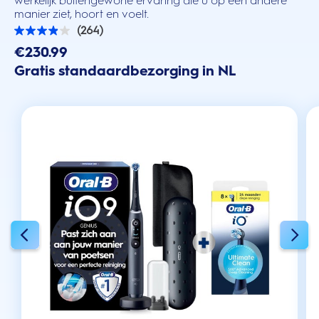
werkelijk buitengewone ervaring die u op een andere
manier ziet, hoort en voelt.
(264)
3.9
van
€230.99
de
Gratis standaardbezorging in NL
5
sterren.
264
beoordelingen