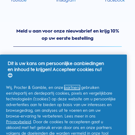
Youtube
Instagram
Facebook
Meld u aan voor onze nieuwsbrief en krijg 10%
op uw eerste bestelling
Dit is uw kans om persoonlijke aanbiedingen
en inhoud te krijgen! Accepteer cookies nu!
Nederland
😊
Wij, Procter & Gamble, en onze
partners
gebruiken
eerstepartij en derdepartij cookies, pixels en vergelijkbare
technologieën ('cookies') op deze website om u persoonlijke
Ik geef toestemming voor het ontvangen van
advertenties aan te bieden op basis van uw interesses en
gepersonaliseerde communicatie met betrekking tot
aanbiedingen, nieuws en andere promotionele initiatieven van
browsegedrag, om analyses uit te voeren en om uw
Oral-B en andere
P&G-merken
via e-mail en online kanalen. Ik
browse-ervaring te verbeteren. Lees meer in ons
kan me op elk moment
afmelden
.
Privacybeleid
. Door de cookies te accepteren gaat u
Procter & Gamble, als verwerkingsverantwoordelijke, zal uw
akkoord met het gebruik ervan door ons en onze partners
persoonlijke gegevens verwerken zodat u zich bij deze site kunt
registreren en de interactie kunt aangaan met de aangeboden
volgens de doeleinden die worden vermeld in onze
tool