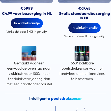
€
39.99
€
67.45
€4.99 voor bezorging in NL
Gratis standaardbezorging
in NL
In winkelmandje
In winkelmandje
Verkocht door THG Ingenuity
Verkocht door THG Ingenuity
Gemaakt voor een
360° zichtbare
eenvoudige overstap naar
poetsdruksensor
voor het
elektrisch
voor 100% meer
tandvlees om het tandvlees
tandplakverwijdering dan
te bschermen
met een handtandenborstel
Intelligente poetsdruksensor