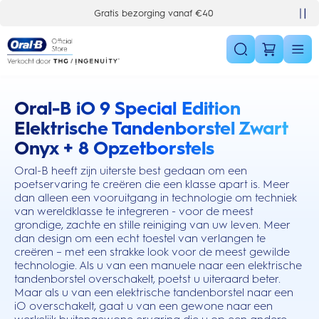
Skip Navigation
Gratis bezorging vanaf €40
Oral-B iO 9 Special Edition
this action will scroll you to the reviews section
Elektrische Tandenborstel Zwart
Onyx + 8 Opzetborstels
Oral-B heeft zijn uiterste best gedaan om een
poetservaring te creëren die een klasse apart is. Meer
dan alleen een vooruitgang in technologie om techniek
van wereldklasse te integreren - voor de meest
grondige, zachte en stille reiniging van uw leven. Meer
dan design om een echt toestel van verlangen te
creëren – met een strakke look voor de meest gewilde
technologie. Als u van een manuele naar een elektrische
tandenborstel overschakelt, poetst u uiteraard beter.
Maar als u van een elektrische tandenborstel naar een
iO overschakelt, gaat u van een gewone naar een