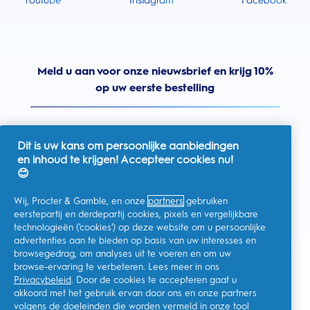
Youtube
Instagram
Facebook
Meld u aan voor onze nieuwsbrief en krijg 10%
op uw eerste bestelling
Dit is uw kans om persoonlijke aanbiedingen
en inhoud te krijgen! Accepteer cookies nu!
Nederland
😊
Wij, Procter & Gamble, en onze
partners
gebruiken
eerstepartij en derdepartij cookies, pixels en vergelijkbare
technologieën ('cookies') op deze website om u persoonlijke
Ik geef toestemming voor het ontvangen van
advertenties aan te bieden op basis van uw interesses en
gepersonaliseerde communicatie met betrekking tot
aanbiedingen, nieuws en andere promotionele initiatieven van
browsegedrag, om analyses uit te voeren en om uw
Oral-B en andere
P&G-merken
via e-mail en online kanalen. Ik
browse-ervaring te verbeteren. Lees meer in ons
kan me op elk moment
afmelden
.
Privacybeleid
. Door de cookies te accepteren gaat u
Procter & Gamble, als verwerkingsverantwoordelijke, zal uw
akkoord met het gebruik ervan door ons en onze partners
persoonlijke gegevens verwerken zodat u zich bij deze site kunt
registreren en de interactie kunt aangaan met de aangeboden
volgens de doeleinden die worden vermeld in onze
tool