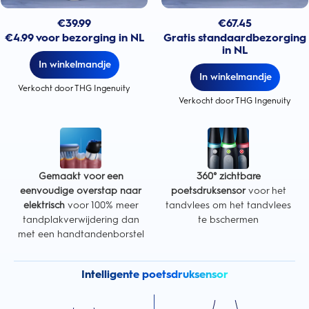
€
39.99
€
67.45
€4.99 voor bezorging in NL
Gratis standaardbezorging
in NL
In winkelmandje
In winkelmandje
Verkocht door THG Ingenuity
Verkocht door THG Ingenuity
Gemaakt voor een
360° zichtbare
eenvoudige overstap naar
poetsdruksensor
voor het
elektrisch
voor 100% meer
tandvlees om het tandvlees
tandplakverwijdering dan
te bschermen
met een handtandenborstel
Intelligente poetsdruksensor