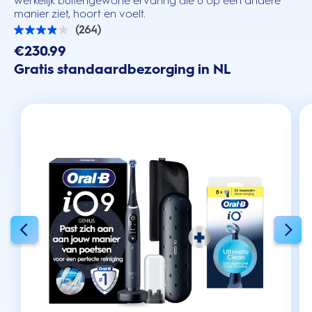
werkelijk buitengewone ervaring die u op een andere
manier ziet, hoort en voelt.
(264)
3.9
van
€230.99
de
Gratis standaardbezorging in NL
5
sterren.
264
beoordelingen