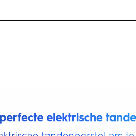
perfecte elektrische tande
ektrische tandenborstel om te 