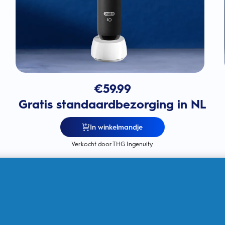
€
59.99
Gratis standaardbezorging in NL
In winkelmandje
Verkocht door THG Ingenuity
360° zichtbare poetsdruksensor
voor het tandvlees om het
tandvlees te bschermen