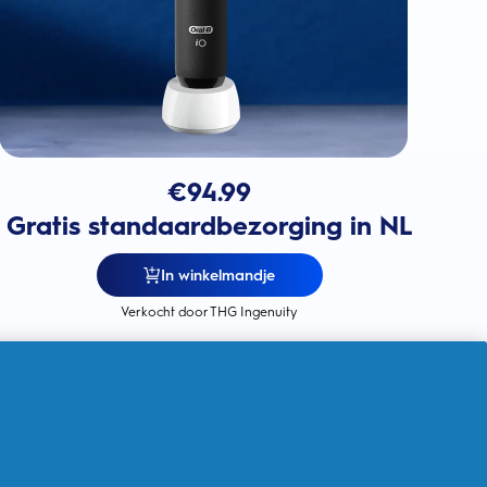
€
94.99
Gratis standaardbezorging in NL
In winkelmandje
Verkocht door THG Ingenuity
5 slimme poetsstanden
voor een
persoonlijke reiniging