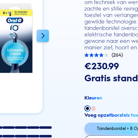
om techniek van were
zachte en stille rei
toestel van verlange
gewilde technologie.
tandenborstel oversch
elektrische tandenbo
gewone naar een wer
manier ziet, hoort en 
(264)
3.9
van
€230.99
de
5
Gratis stan
sterren.
264
beoordelingen
Kleuren
Voeg opzetborstels to
Tandenborstel + 8 O