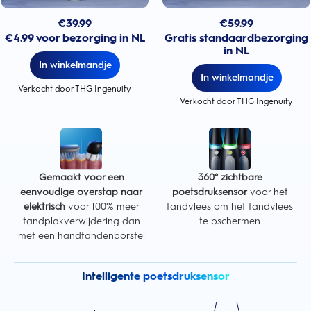
€
39.99
€
59.99
€4.99 voor bezorging in NL
Gratis standaardbezorging
in NL
In winkelmandje
In winkelmandje
Verkocht door THG Ingenuity
Verkocht door THG Ingenuity
Gemaakt voor een
360° zichtbare
eenvoudige overstap naar
poetsdruksensor
voor het
elektrisch
voor 100% meer
tandvlees om het tandvlees
tandplakverwijdering dan
te bschermen
met een handtandenborstel
Intelligente poetsdruksensor