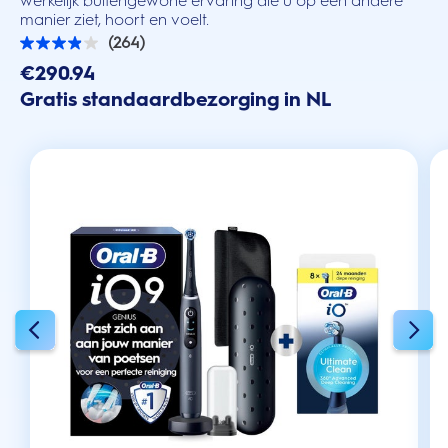
werkelijk buitengewone ervaring die u op een andere
manier ziet, hoort en voelt.
(264)
3.9
van
€290.94
de
Gratis standaardbezorging in NL
5
sterren.
264
beoordelingen