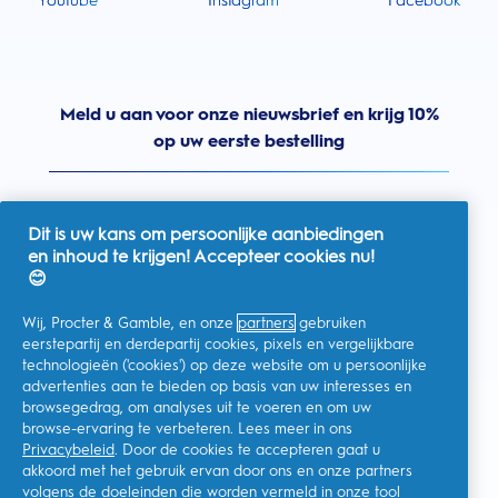
Youtube
Instagram
Facebook
Meld u aan voor onze nieuwsbrief en krijg 10%
op uw eerste bestelling
Dit is uw kans om persoonlijke aanbiedingen
en inhoud te krijgen! Accepteer cookies nu!
Nederland
😊
Wij, Procter & Gamble, en onze
partners
gebruiken
eerstepartij en derdepartij cookies, pixels en vergelijkbare
technologieën ('cookies') op deze website om u persoonlijke
Ik geef toestemming voor het ontvangen van
advertenties aan te bieden op basis van uw interesses en
gepersonaliseerde communicatie met betrekking tot
aanbiedingen, nieuws en andere promotionele initiatieven van
browsegedrag, om analyses uit te voeren en om uw
Oral-B en andere
P&G-merken
via e-mail en online kanalen. Ik
browse-ervaring te verbeteren. Lees meer in ons
kan me op elk moment
afmelden
.
Privacybeleid
. Door de cookies te accepteren gaat u
Procter & Gamble, als verwerkingsverantwoordelijke, zal uw
akkoord met het gebruik ervan door ons en onze partners
persoonlijke gegevens verwerken zodat u zich bij deze site kunt
registreren en de interactie kunt aangaan met de aangeboden
volgens de doeleinden die worden vermeld in onze
tool