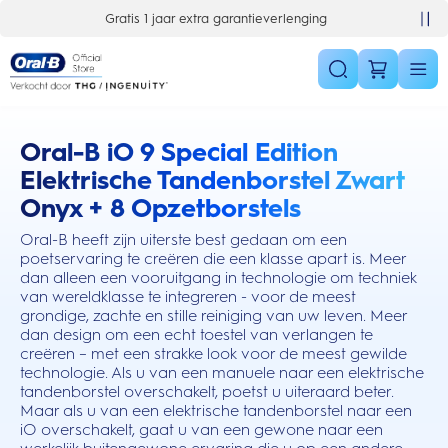
Skip Navigation
Gratis 1 jaar extra garantieverlenging
Oral-B iO 9 Special Edition
this action will scroll you to the reviews section
Elektrische Tandenborstel Zwart
Onyx + 8 Opzetborstels
Oral-B heeft zijn uiterste best gedaan om een
poetservaring te creëren die een klasse apart is. Meer
dan alleen een vooruitgang in technologie om techniek
van wereldklasse te integreren - voor de meest
grondige, zachte en stille reiniging van uw leven. Meer
dan design om een echt toestel van verlangen te
creëren – met een strakke look voor de meest gewilde
technologie. Als u van een manuele naar een elektrische
tandenborstel overschakelt, poetst u uiteraard beter.
Maar als u van een elektrische tandenborstel naar een
iO overschakelt, gaat u van een gewone naar een