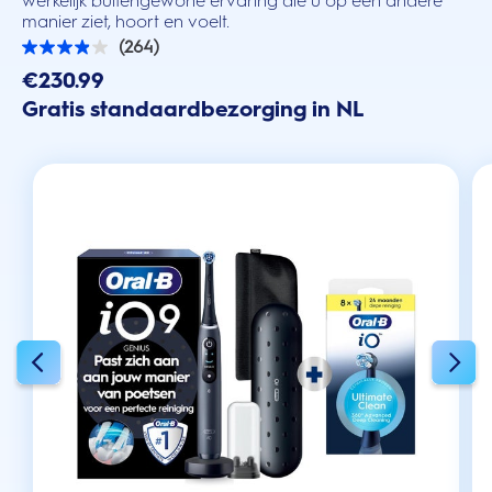
werkelijk buitengewone ervaring die u op een andere
manier ziet, hoort en voelt.
(264)
3.9
van
€230.99
de
Gratis standaardbezorging in NL
5
sterren.
264
beoordelingen