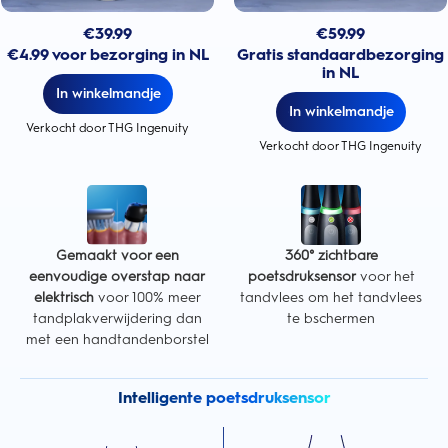
€
39.99
€
59.99
€4.99 voor bezorging in NL
Gratis standaardbezorging
in NL
In winkelmandje
In winkelmandje
Verkocht door THG Ingenuity
Verkocht door THG Ingenuity
Gemaakt voor een
360° zichtbare
eenvoudige overstap naar
poetsdruksensor
voor het
elektrisch
voor 100% meer
tandvlees om het tandvlees
tandplakverwijdering dan
te bschermen
met een handtandenborstel
Intelligente poetsdruksensor