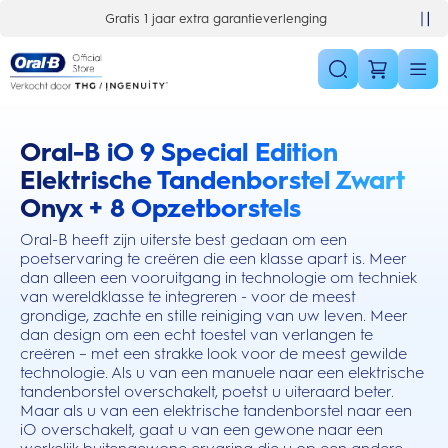
Skip Navigation
Gratis 1 jaar extra garantieverlenging
Oral-B iO 9 Special Edition
this action will scroll you to the reviews section
Elektrische Tandenborstel Zwart
Onyx + 8 Opzetborstels
Oral-B heeft zijn uiterste best gedaan om een
poetservaring te creëren die een klasse apart is. Meer
dan alleen een vooruitgang in technologie om techniek
van wereldklasse te integreren - voor de meest
grondige, zachte en stille reiniging van uw leven. Meer
dan design om een echt toestel van verlangen te
creëren – met een strakke look voor de meest gewilde
technologie. Als u van een manuele naar een elektrische
tandenborstel overschakelt, poetst u uiteraard beter.
Maar als u van een elektrische tandenborstel naar een
iO overschakelt, gaat u van een gewone naar een