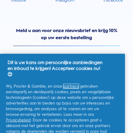
Youtube
Instagram
Facebook
Meld u aan voor onze nieuwsbrief en krijg 10%
op uw eerste bestelling
Dit is uw kans om persoonlijke aanbiedingen
en inhoud te krijgen! Accepteer cookies nu!
Nederland
😊
Wij, Procter & Gamble, en onze
partners
gebruiken
eerstepartij en derdepartij cookies, pixels en vergelijkbare
technologieën ('cookies') op deze website om u persoonlijke
Ik geef toestemming voor het ontvangen van
advertenties aan te bieden op basis van uw interesses en
gepersonaliseerde communicatie met betrekking tot
aanbiedingen, nieuws en andere promotionele initiatieven van
browsegedrag, om analyses uit te voeren en om uw
Oral-B en andere
P&G-merken
via e-mail en online kanalen. Ik
browse-ervaring te verbeteren. Lees meer in ons
kan me op elk moment
afmelden
.
Privacybeleid
. Door de cookies te accepteren gaat u
Procter & Gamble, als verwerkingsverantwoordelijke, zal uw
akkoord met het gebruik ervan door ons en onze partners
persoonlijke gegevens verwerken zodat u zich bij deze site kunt
registreren en de interactie kunt aangaan met de aangeboden
volgens de doeleinden die worden vermeld in onze
tool