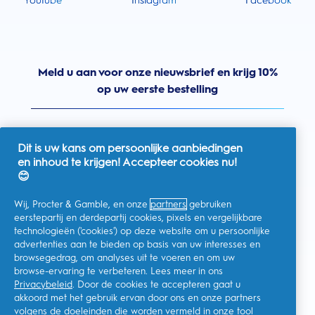
Youtube
Instagram
Facebook
Meld u aan voor onze nieuwsbrief en krijg 10%
op uw eerste bestelling
Dit is uw kans om persoonlijke aanbiedingen
en inhoud te krijgen! Accepteer cookies nu!
Nederland
😊
Wij, Procter & Gamble, en onze
partners
gebruiken
eerstepartij en derdepartij cookies, pixels en vergelijkbare
technologieën ('cookies') op deze website om u persoonlijke
Ik geef toestemming voor het ontvangen van
advertenties aan te bieden op basis van uw interesses en
gepersonaliseerde communicatie met betrekking tot
aanbiedingen, nieuws en andere promotionele initiatieven van
browsegedrag, om analyses uit te voeren en om uw
Oral-B en andere
P&G-merken
via e-mail en online kanalen. Ik
browse-ervaring te verbeteren. Lees meer in ons
kan me op elk moment
afmelden
.
Privacybeleid
. Door de cookies te accepteren gaat u
Procter & Gamble, als verwerkingsverantwoordelijke, zal uw
akkoord met het gebruik ervan door ons en onze partners
persoonlijke gegevens verwerken zodat u zich bij deze site kunt
registreren en de interactie kunt aangaan met de aangeboden
volgens de doeleinden die worden vermeld in onze
tool