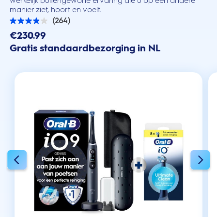
werkelijk buitengewone ervaring die u op een andere
manier ziet, hoort en voelt.
(264)
3.9
van
€230.99
de
Gratis standaardbezorging in NL
5
sterren.
264
beoordelingen