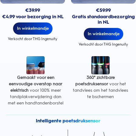
€
39.99
€
59.99
€4.99 voor bezorging in NL
Gratis standaardbezorging
in NL
In winkelmandje
In winkelmandje
Verkocht door THG Ingenuity
Verkocht door THG Ingenuity
Gemaakt voor een
360° zichtbare
eenvoudige overstap naar
poetsdruksensor
voor het
elektrisch
voor 100% meer
tandvlees om het tandvlees
tandplakverwijdering dan
te bschermen
met een handtandenborstel
Intelligente poetsdruksensor