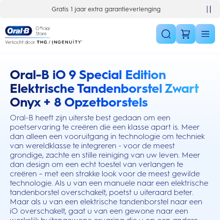
Skip Navigation
enging
10% korting op je 1e bestelling
Oral-B iO 9 Special Edition
this action will scroll you to the reviews section
Elektrische Tandenborstel Zwart
Onyx + 8 Opzetborstels
Oral-B heeft zijn uiterste best gedaan om een
poetservaring te creëren die een klasse apart is. Meer
dan alleen een vooruitgang in technologie om techniek
van wereldklasse te integreren - voor de meest
grondige, zachte en stille reiniging van uw leven. Meer
dan design om een echt toestel van verlangen te
creëren – met een strakke look voor de meest gewilde
technologie. Als u van een manuele naar een elektrische
tandenborstel overschakelt, poetst u uiteraard beter.
Maar als u van een elektrische tandenborstel naar een
iO overschakelt, gaat u van een gewone naar een