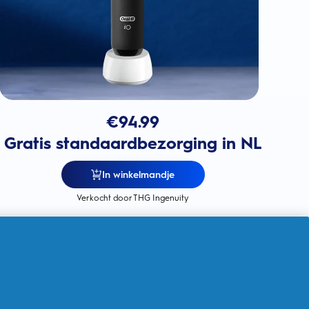
€
94.99
Gratis standaardbezorging in NL
In winkelmandje
Verkocht door THG Ingenuity
5 slimme poetsstanden
voor een
persoonlijke reiniging