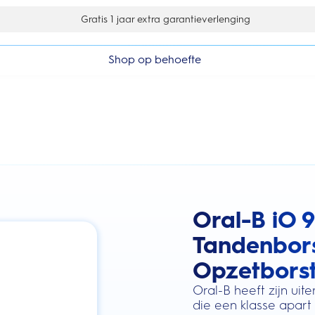
Gratis 1 jaar extra garantieverlenging
Shop op behoefte
Oral-B iO 9
this action will scroll you to the review
Tandenbors
Opzetborst
Oral-B heeft zijn ui
die een klasse apart