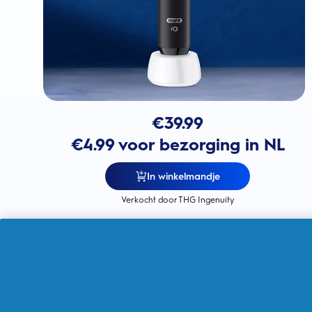
€
39.99
€4.99 voor bezorging in NL
In winkelmandje
Verkocht door THG Ingenuity
Gemaakt voor een eenvoudige
overstap naar elektrisch
voor 100%
meer tandplakverwijdering dan
met een handtandenborstel