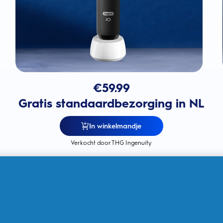
€
59.99
Gratis standaardbezorging in NL
In winkelmandje
Verkocht door THG Ingenuity
360° zichtbare poetsdruksensor
voor het tandvlees om het
tandvlees te bschermen