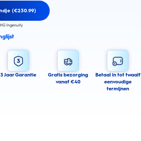
ndje (€230.99)
HG Ingenuity
glijst
3 Jaar Garantie
Gratis bezorging
Betaal in tot twaalf
vanaf €40
eenvoudige
termijnen