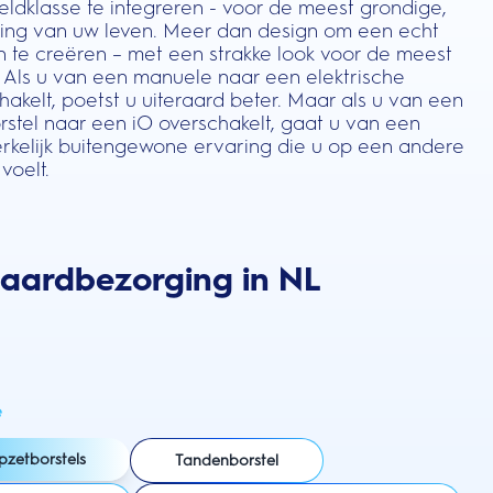
ldklasse te integreren - voor de meest grondige,
niging van uw leven. Meer dan design om een echt
n te creëren – met een strakke look voor de meest
 Als u van een manuele naar een elektrische
akelt, poetst u uiteraard beter. Maar als u van een
rstel naar een iO overschakelt, gaat u van een
kelijk buitengewone ervaring die u op een andere
voelt.
daardbezorging in NL
e
pzetborstels
Tandenborstel