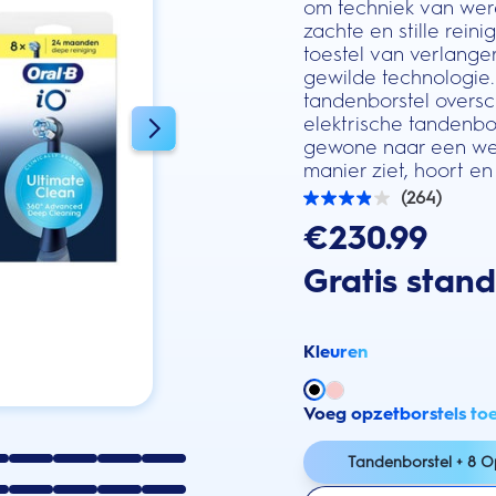
om techniek van were
zachte en stille rei
toestel van verlange
gewilde technologie.
tandenborstel oversch
elektrische tandenbo
gewone naar een wer
manier ziet, hoort en 
(264)
3.9
van
€230.99
de
5
Gratis stan
sterren.
264
beoordelingen
Kleuren
Voeg opzetborstels to
Tandenborstel + 8 O