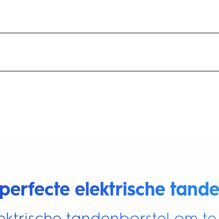
perfecte elektrische tande
ektrische tandenborstel om te 