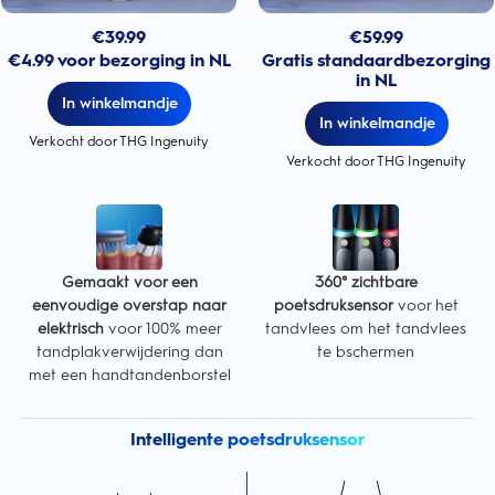
€
39.99
€
59.99
€4.99 voor bezorging in NL
Gratis standaardbezorging
in NL
In winkelmandje
In winkelmandje
Verkocht door THG Ingenuity
Verkocht door THG Ingenuity
Gemaakt voor een
360° zichtbare
eenvoudige overstap naar
poetsdruksensor
voor het
elektrisch
voor 100% meer
tandvlees om het tandvlees
tandplakverwijdering dan
te bschermen
met een handtandenborstel
Intelligente poetsdruksensor