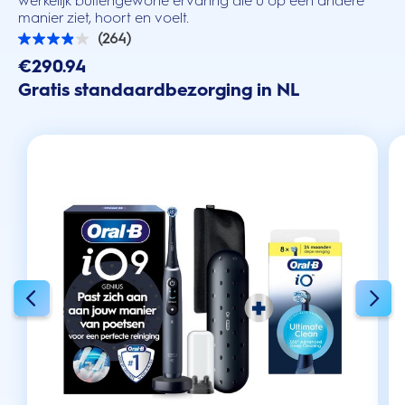
werkelijk buitengewone ervaring die u op een andere
manier ziet, hoort en voelt.
(264)
3.9
van
€290.94
de
Gratis standaardbezorging in NL
5
sterren.
264
beoordelingen