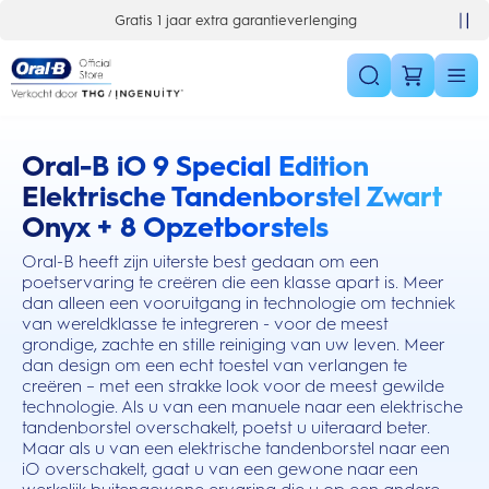
Skip Navigation
1 jaar extra garantieverlenging
10% korting op je 1e bestelling
Oral-B iO 9 Special Edition
this action will scroll you to the reviews section
Elektrische Tandenborstel Zwart
Onyx + 8 Opzetborstels
Oral-B heeft zijn uiterste best gedaan om een
poetservaring te creëren die een klasse apart is. Meer
dan alleen een vooruitgang in technologie om techniek
van wereldklasse te integreren - voor de meest
grondige, zachte en stille reiniging van uw leven. Meer
dan design om een echt toestel van verlangen te
creëren – met een strakke look voor de meest gewilde
technologie. Als u van een manuele naar een elektrische
tandenborstel overschakelt, poetst u uiteraard beter.
Maar als u van een elektrische tandenborstel naar een
iO overschakelt, gaat u van een gewone naar een