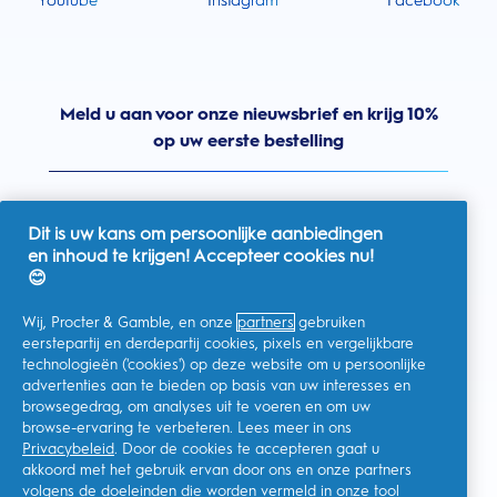
Youtube
Instagram
Facebook
Meld u aan voor onze nieuwsbrief en krijg 10%
op uw eerste bestelling
Dit is uw kans om persoonlijke aanbiedingen
en inhoud te krijgen! Accepteer cookies nu!
Nederland
😊
Wij, Procter & Gamble, en onze
partners
gebruiken
eerstepartij en derdepartij cookies, pixels en vergelijkbare
technologieën ('cookies') op deze website om u persoonlijke
Ik geef toestemming voor het ontvangen van
advertenties aan te bieden op basis van uw interesses en
gepersonaliseerde communicatie met betrekking tot
aanbiedingen, nieuws en andere promotionele initiatieven van
browsegedrag, om analyses uit te voeren en om uw
Oral-B en andere
P&G-merken
via e-mail en online kanalen. Ik
browse-ervaring te verbeteren. Lees meer in ons
kan me op elk moment
afmelden
.
Privacybeleid
. Door de cookies te accepteren gaat u
Procter & Gamble, als verwerkingsverantwoordelijke, zal uw
akkoord met het gebruik ervan door ons en onze partners
persoonlijke gegevens verwerken zodat u zich bij deze site kunt
registreren en de interactie kunt aangaan met de aangeboden
volgens de doeleinden die worden vermeld in onze
tool