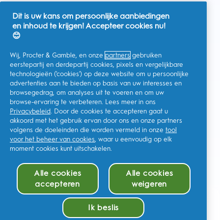
Dit is uw kans om persoonlijke aanbiedingen
en inhoud te krijgen! Accepteer cookies nu!
Nederland
😊
Wij, Procter & Gamble, en onze
partners
gebruiken
eerstepartij en derdepartij cookies, pixels en vergelijkbare
technologieën ('cookies') op deze website om u persoonlijke
Ik geef toestemming voor het ontvangen van
advertenties aan te bieden op basis van uw interesses en
gepersonaliseerde communicatie met betrekking tot
aanbiedingen, nieuws en andere promotionele initiatieven van
browsegedrag, om analyses uit te voeren en om uw
Oral-B en andere
P&G-merken
via e-mail en online kanalen. Ik
browse-ervaring te verbeteren. Lees meer in ons
kan me op elk moment
afmelden
.
Privacybeleid
. Door de cookies te accepteren gaat u
Procter & Gamble, als verwerkingsverantwoordelijke, zal uw
akkoord met het gebruik ervan door ons en onze partners
persoonlijke gegevens verwerken zodat u zich bij deze site kunt
registreren en de interactie kunt aangaan met de aangeboden
volgens de doeleinden die worden vermeld in onze
tool
diensten en zodat P&G u, afhankelijk van uw toestemming,
voor het beheer van cookies
, waar u eenvoudig op elk
relevante commerciële berichten kan sturen, waaronder
moment cookies kunt uitschakelen.
gepersonaliseerde advertenties in online media. Ontdek hier
meer
.
Voor meer informatie over de verwerking van uw gegevens en
Alle cookies
Alle cookies
uw privacy rechten, kunt u
hier
kijken of ons volledige
Privacybeleid
raadplegen.
accepteren
weigeren
U bent minstens 18 jaar oud en gaat akkoord met onze
algemene
voorwaarden
.
Ik beslis
In winkelmandje (€54.98)