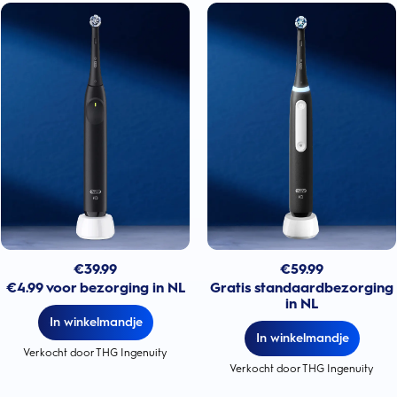
€
39.99
€
59.99
€4.99 voor bezorging in NL
Gratis standaardbezorging
in NL
In winkelmandje
In winkelmandje
Verkocht door THG Ingenuity
Verkocht door THG Ingenuity