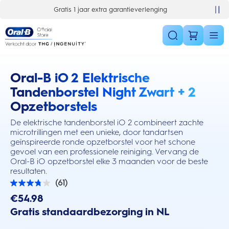
Skip Navigation
Gratis 1 jaar extra garantieverlenging
Oral-B iO 2 Elektrische
this action will scroll you to the reviews section
Tandenborstel Night Zwart + 2
Opzetborstels
De elektrische tandenborstel iO 2 combineert zachte
microtrillingen met een unieke, door tandartsen
geïnspireerde ronde opzetborstel voor het schone
gevoel van een professionele reiniging. Vervang de
Oral-B iO opzetborstel elke 3 maanden voor de beste
resultaten.
(61)
3.8
van
€54.98
de
Gratis standaardbezorging in NL
5
sterren.
61