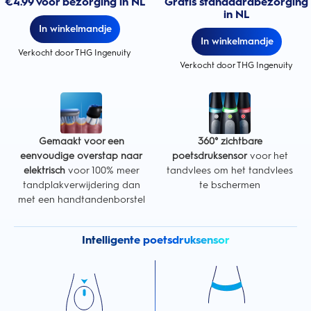
€4.99 voor bezorging in NL
Gratis standaardbezorging
in NL
In winkelmandje
In winkelmandje
Verkocht door THG Ingenuity
Verkocht door THG Ingenuity
Gemaakt voor een
360° zichtbare
eenvoudige overstap naar
poetsdruksensor
voor het
elektrisch
voor 100% meer
tandvlees om het tandvlees
tandplakverwijdering dan
te bschermen
met een handtandenborstel
Intelligente poetsdruksensor