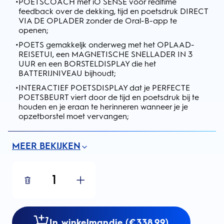
•
POETSCOACH met iO SENSE voor realtime
feedback over de dekking, tijd en poetsdruk DIRECT
VIA DE OPLADER zonder de Oral-B-app te
openen;
•
POETS gemakkeljk onderweg met het OPLAAD-
REISETUI, een MAGNETISCHE SNELLADER IN 3
UUR en een BORSTELDISPLAY die het
BATTERIJNIVEAU bijhoudt;
•
INTERACTIEF POETSDISPLAY dat je PERFECTE
POETSBEURT viert door de tijd en poetsdruk bij te
houden en je eraan te herinneren wanneer je je
opzetborstel moet vervangen;
MEER BEKIJKEN
1
In winkelmandje (€338.99)