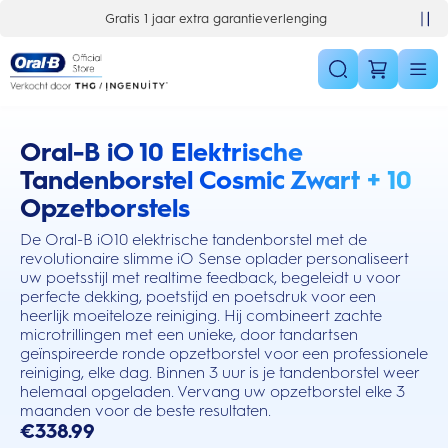
Skip Navigation
Gratis 1 jaar extra garantieverlenging
10% korting op je 1e bestelling
Oral-B iO 10 Elektrische
this action will scroll you to the reviews section
Tandenborstel Cosmic Zwart + 10
Opzetborstels
De Oral-B iO10 elektrische tandenborstel met de
revolutionaire slimme iO Sense oplader personaliseert
uw poetsstijl met realtime feedback, begeleidt u voor
perfecte dekking, poetstijd en poetsdruk voor een
heerlijk moeiteloze reiniging. Hij combineert zachte
microtrillingen met een unieke, door tandartsen
geïnspireerde ronde opzetborstel voor een professionele
reiniging, elke dag. Binnen 3 uur is je tandenborstel weer
helemaal opgeladen. Vervang uw opzetborstel elke 3
maanden voor de beste resultaten.
€338.99