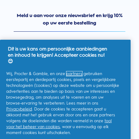
Meld u aan voor onze nieuwsbrief en krijg 10%
op uw eerste bestelling
Dit is uw kans om persoonlijke aanbiedingen
en inhoud te krijgen! Accepteer cookies nu!
Nederland
😊
Wij, Procter & Gamble, en onze
partners
gebruiken
eerstepartij en derdepartij cookies, pixels en vergelijkbare
technologieën ('cookies') op deze website om u persoonlijke
Ik geef toestemming voor het ontvangen van
advertenties aan te bieden op basis van uw interesses en
gepersonaliseerde communicatie met betrekking tot
aanbiedingen, nieuws en andere promotionele initiatieven van
browsegedrag, om analyses uit te voeren en om uw
Oral-B en andere
P&G-merken
via e-mail en online kanalen. Ik
browse-ervaring te verbeteren. Lees meer in ons
kan me op elk moment
afmelden
.
Privacybeleid
. Door de cookies te accepteren gaat u
Procter & Gamble, als verwerkingsverantwoordelijke, zal uw
akkoord met het gebruik ervan door ons en onze partners
persoonlijke gegevens verwerken zodat u zich bij deze site kunt
registreren en de interactie kunt aangaan met de aangeboden
volgens de doeleinden die worden vermeld in onze
tool
diensten en zodat P&G u, afhankelijk van uw toestemming,
voor het beheer van cookies
, waar u eenvoudig op elk
relevante commerciële berichten kan sturen, waaronder
moment cookies kunt uitschakelen.
gepersonaliseerde advertenties in online media. Ontdek hier
meer
.