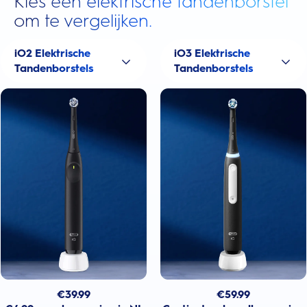
Kies een elektrische tandenborstel
om te vergelijken.
iO2 Elektrische
iO3 Elektrische
Tandenborstels
Tandenborstels
€
39.99
€
59.99