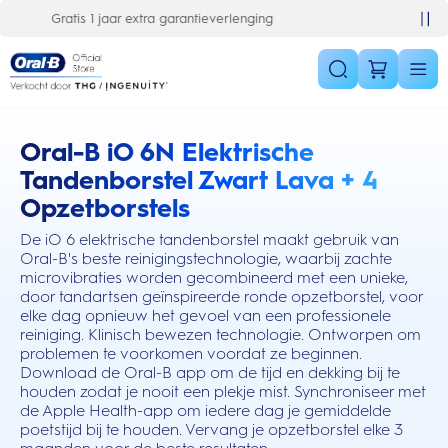
Skip Navigation
10% korting op je 1e bestelling
Oral-B iO 6N Elektrische
this action will scroll you to the reviews section
Tandenborstel Zwart Lava + 4
Opzetborstels
De iO 6 elektrische tandenborstel maakt gebruik van
Oral-B's beste reinigingstechnologie, waarbij zachte
microvibraties worden gecombineerd met een unieke,
door tandartsen geïnspireerde ronde opzetborstel, voor
elke dag opnieuw het gevoel van een professionele
reiniging. Klinisch bewezen technologie. Ontworpen om
problemen te voorkomen voordat ze beginnen.
Download de Oral-B app om de tijd en dekking bij te
houden zodat je nooit een plekje mist. Synchroniseer met
de Apple Health-app om iedere dag je gemiddelde
poetstijd bij te houden. Vervang je opzetborstel elke 3