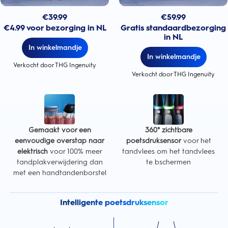
€
39.99
€
59.99
€4.99 voor bezorging in NL
Gratis standaardbezorging
in NL
In winkelmandje
In winkelmandje
Verkocht door THG Ingenuity
Verkocht door THG Ingenuity
Gemaakt voor een
360° zichtbare
eenvoudige overstap naar
poetsdruksensor
voor het
elektrisch
voor 100% meer
tandvlees om het tandvlees
tandplakverwijdering dan
te bschermen
met een handtandenborstel
Intelligente poetsdruksensor