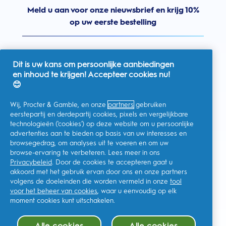
Meld u aan voor onze nieuwsbrief en krijg 10%
op uw eerste bestelling
Dit is uw kans om persoonlijke aanbiedingen
en inhoud te krijgen! Accepteer cookies nu!
Nederland
😊
Wij, Procter & Gamble, en onze
partners
gebruiken
eerstepartij en derdepartij cookies, pixels en vergelijkbare
technologieën ('cookies') op deze website om u persoonlijke
Ik geef toestemming voor het ontvangen van
advertenties aan te bieden op basis van uw interesses en
gepersonaliseerde communicatie met betrekking tot
aanbiedingen, nieuws en andere promotionele initiatieven van
browsegedrag, om analyses uit te voeren en om uw
Oral-B en andere
P&G-merken
via e-mail en online kanalen. Ik
browse-ervaring te verbeteren. Lees meer in ons
kan me op elk moment
afmelden
.
Privacybeleid
. Door de cookies te accepteren gaat u
Procter & Gamble, als verwerkingsverantwoordelijke, zal uw
akkoord met het gebruik ervan door ons en onze partners
persoonlijke gegevens verwerken zodat u zich bij deze site kunt
registreren en de interactie kunt aangaan met de aangeboden
volgens de doeleinden die worden vermeld in onze
tool
diensten en zodat P&G u, afhankelijk van uw toestemming,
voor het beheer van cookies
, waar u eenvoudig op elk
relevante commerciële berichten kan sturen, waaronder
gepersonaliseerde advertenties in online media. Ontdek hier
moment cookies kunt uitschakelen.
meer
.
Voor meer informatie over de verwerking van uw gegevens en
Alle cookies
Alle cookies