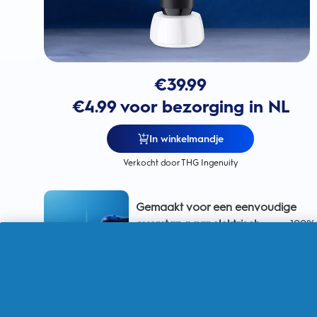
€
39.99
€4.99 voor bezorging in NL
In winkelmandje
Verkocht door THG Ingenuity
Gemaakt voor een eenvoudige
overstap naar elektrisch
voor 100%
meer tandplakverwijdering dan
met een handtandenborstel