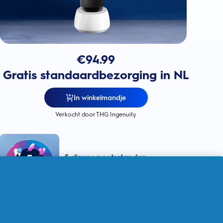
€
94.99
Gratis standaardbezorging in NL
In winkelmandje
Verkocht door THG Ingenuity
5 slimme poetsstanden
voor een
persoonlijke reiniging