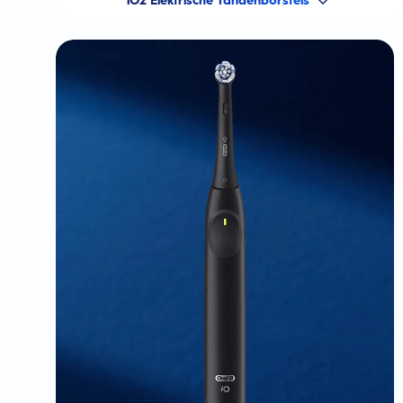
iO2 Elektrische Tandenborstels