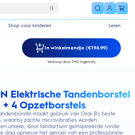
Shop voor kinderen
Leren
In winkelmandje (€196.99)
Verkoop door THG Ingenuity
6N Elektrische Tandenborstel
s section
 + 4 Opzetborstels
tandenborstel maakt gebruik van Oral-B's beste
e, waarbij zachte microvibraties worden
n unieke, door tandartsen geïnspireerde ronde
lke dag opnieuw het gevoel van een professionele