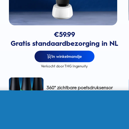
€
59.99
Gratis standaardbezorging in NL
In winkelmandje
Verkocht door THG Ingenuity
360° zichtbare poetsdruksensor
voor het tandvlees om het
tandvlees te bschermen