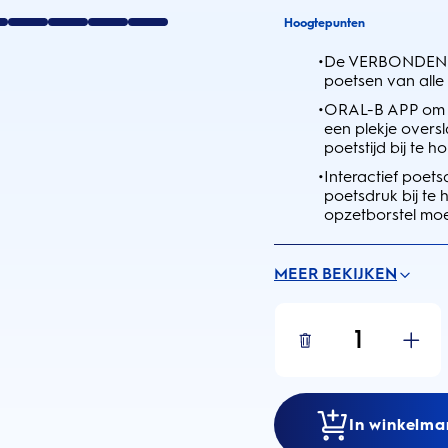
Hoogtepunten
•
De VERBONDEN C
poetsen van alle 
•
ORAL-B APP om bi
een plekje overs
poetstijd bij te h
•
Interactief poets
poetsdruk bij te 
opzetborstel mo
MEER BEKIJKEN
1
In winkelma