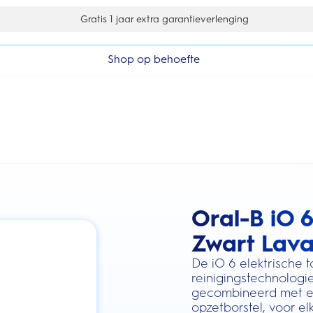
Gratis 1 jaar extra garantieverlenging
Shop op behoefte
Oral-B iO 
this action will scroll you to the review
Zwart Lava
De iO 6 elektrische 
reinigingstechnologi
gecombineerd met ee
opzetborstel, voor e