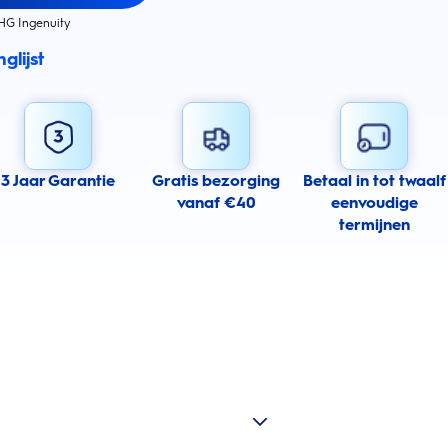
HG Ingenuity
glijst
3 Jaar Garantie
Gratis bezorging
Betaal in tot twaalf
vanaf €40
eenvoudige
termijnen