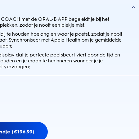
OACH met de ORAL-B APP begeleidt je bij het
plekken, zodat je nooit een plekje mist;
j te houden hoelang en waar je poetst, zodat je nooit
laat. Synchroniseer met Apple Health om je gemiddelde
ouden;
display dat je perfecte poetsbeurt viert door de tijd en
houden en je eraan te herinneren wanneer je je
et vervangen;
ndje (€196.99)