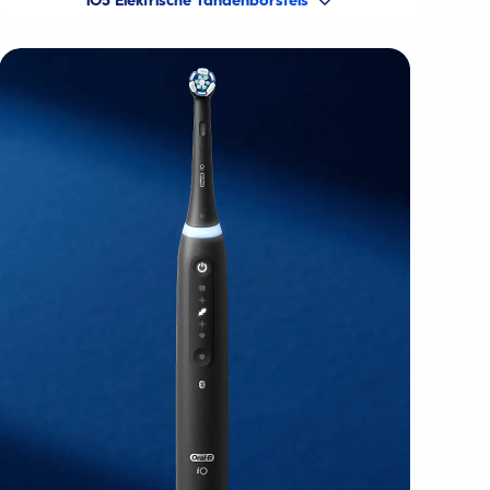
iO5 Elektrische Tandenborstels