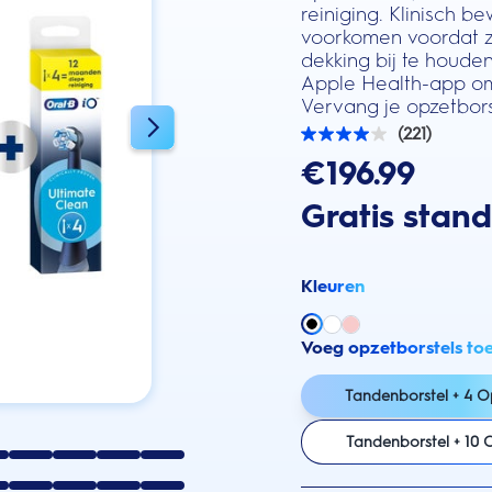
reiniging. Klinisch
voorkomen voordat z
dekking bij te houden
Apple Health-app om 
Vervang je opzetbors
(221)
4.0
van
€196.99
de
5
Gratis stan
sterren.
221
beoordelingen
Kleuren
Voeg opzetborstels to
Tandenborstel + 4 O
Tandenborstel + 10 