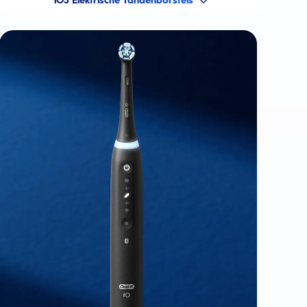
iO5 Elektrische Tandenborstels