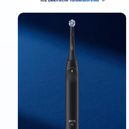
iO2 Elektrische Tandenborstels