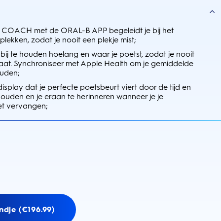
OACH met de ORAL-B APP begeleidt je bij het
plekken, zodat je nooit een plekje mist;
j te houden hoelang en waar je poetst, zodat je nooit
laat. Synchroniseer met Apple Health om je gemiddelde
ouden;
display dat je perfecte poetsbeurt viert door de tijd en
houden en je eraan te herinneren wanneer je je
et vervangen;
ndje (€196.99)