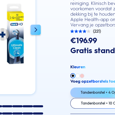
reiniging. Klinisch
voorkomen voordat z
dekking bij te houden
Apple Health-app om 
Vervang je opzetbors
(221)
4.0
van
€196.99
de
5
Gratis stan
sterren.
221
beoordelingen
Kleuren
Voeg opzetborstels to
Tandenborstel + 4 O
Tandenborstel + 10 