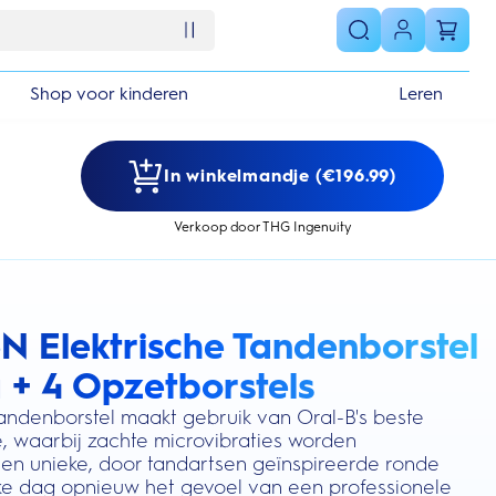
Shop voor kinderen
Leren
In winkelmandje (€196.99)
Verkoop door THG Ingenuity
6N Elektrische Tandenborstel
s section
 + 4 Opzetborstels
tandenborstel maakt gebruik van Oral-B's beste
e, waarbij zachte microvibraties worden
n unieke, door tandartsen geïnspireerde ronde
lke dag opnieuw het gevoel van een professionele