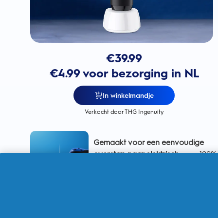
€
39.99
€4.99 voor bezorging in NL
In winkelmandje
Verkocht door THG Ingenuity
Gemaakt voor een eenvoudige
overstap naar elektrisch
voor 100%
meer tandplakverwijdering dan
met een handtandenborstel