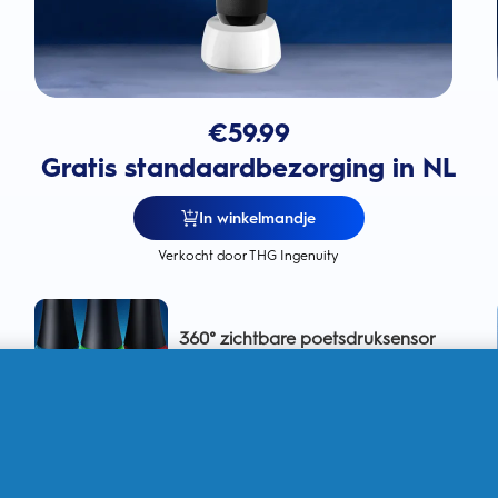
€
59.99
Gratis standaardbezorging in NL
In winkelmandje
Verkocht door THG Ingenuity
360° zichtbare poetsdruksensor
voor het tandvlees om het
tandvlees te bschermen