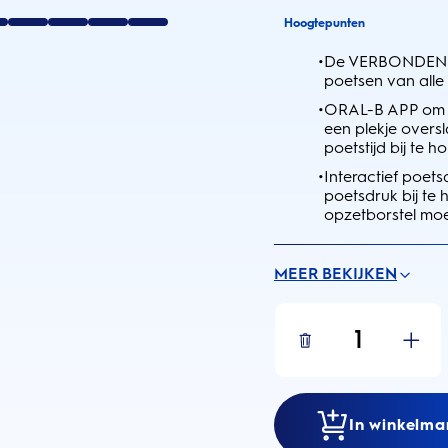
Hoogtepunten
•
De VERBONDEN C
poetsen van alle 
•
ORAL-B APP om bi
een plekje overs
poetstijd bij te h
•
Interactief poets
poetsdruk bij te 
opzetborstel mo
MEER BEKIJKEN
1
In winkelma