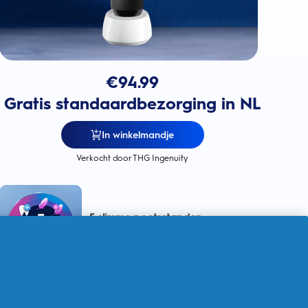
€
94.99
Gratis standaardbezorging in NL
In winkelmandje
Verkocht door THG Ingenuity
5 slimme poetsstanden
voor een
persoonlijke reiniging