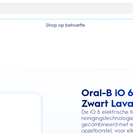
Gratis 1 jaar extra garantieverlenging
Shop op behoefte
Oral-B iO 
this action will scroll you to the review
Zwart Lava
De iO 6 elektrische 
reinigingstechnologi
gecombineerd met ee
opzetborstel, voor e