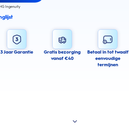
HG Ingenuity
glijst
3 Jaar Garantie
Gratis bezorging
Betaal in tot twaalf
vanaf €40
eenvoudige
termijnen