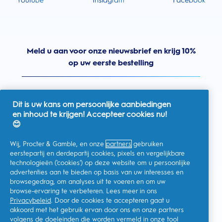
Youtube
Instagram
Facebook
Meld u aan voor onze nieuwsbrief en krijg 10%
op uw eerste bestelling
Dit is uw kans om persoonlijke aanbiedingen
en inhoud te krijgen! Accepteer cookies nu!
Nederland
😊
Wij, Procter & Gamble, en onze
partners
gebruiken
eerstepartij en derdepartij cookies, pixels en vergelijkbare
technologieën ('cookies') op deze website om u persoonlijke
Ik geef toestemming voor het ontvangen van
advertenties aan te bieden op basis van uw interesses en
gepersonaliseerde communicatie met betrekking tot
aanbiedingen, nieuws en andere promotionele initiatieven van
browsegedrag, om analyses uit te voeren en om uw
Oral-B en andere
P&G-merken
via e-mail en online kanalen. Ik
browse-ervaring te verbeteren. Lees meer in ons
kan me op elk moment
afmelden
.
Privacybeleid
. Door de cookies te accepteren gaat u
Procter & Gamble, als verwerkingsverantwoordelijke, zal uw
akkoord met het gebruik ervan door ons en onze partners
persoonlijke gegevens verwerken zodat u zich bij deze site kunt
registreren en de interactie kunt aangaan met de aangeboden
volgens de doeleinden die worden vermeld in onze
tool