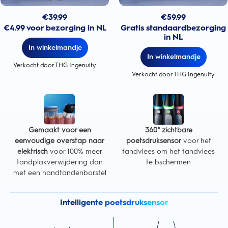
€
39.99
€
59.99
€4.99 voor bezorging in NL
Gratis standaardbezorging
in NL
In winkelmandje
In winkelmandje
Verkocht door THG Ingenuity
Verkocht door THG Ingenuity
Gemaakt voor een
360° zichtbare
eenvoudige overstap naar
poetsdruksensor
voor het
elektrisch
voor 100% meer
tandvlees om het tandvlees
tandplakverwijdering dan
te bschermen
met een handtandenborstel
Intelligente poetsdruksensor