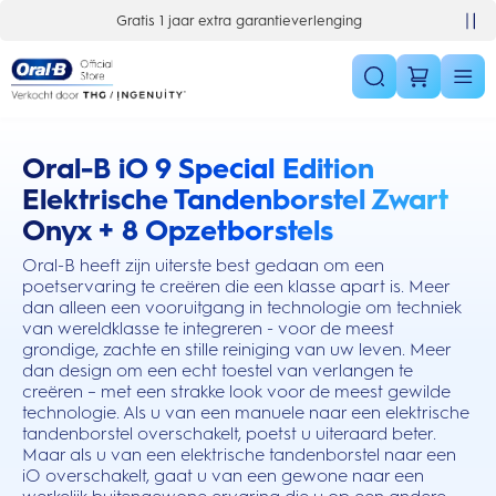
Skip Navigation
Gratis 1 jaar extra garantieverlenging
Oral-B iO 9 Special Edition
this action will scroll you to the reviews section
Elektrische Tandenborstel Zwart
Onyx + 8 Opzetborstels
Oral-B heeft zijn uiterste best gedaan om een
poetservaring te creëren die een klasse apart is. Meer
dan alleen een vooruitgang in technologie om techniek
van wereldklasse te integreren - voor de meest
grondige, zachte en stille reiniging van uw leven. Meer
dan design om een echt toestel van verlangen te
creëren – met een strakke look voor de meest gewilde
technologie. Als u van een manuele naar een elektrische
tandenborstel overschakelt, poetst u uiteraard beter.
Maar als u van een elektrische tandenborstel naar een
iO overschakelt, gaat u van een gewone naar een