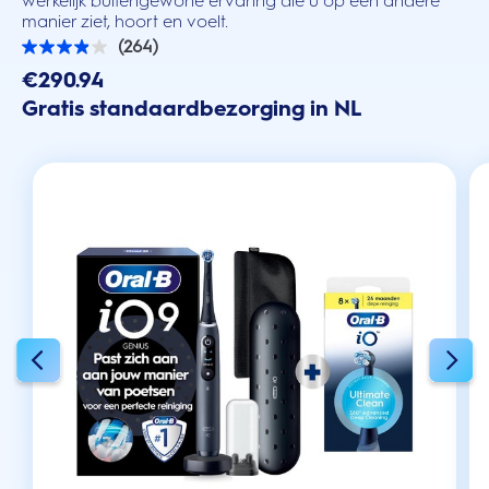
werkelijk buitengewone ervaring die u op een andere
manier ziet, hoort en voelt.
(264)
3.9
van
€290.94
de
Gratis standaardbezorging in NL
5
sterren.
264
beoordelingen