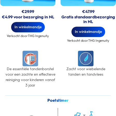
€
29.99
€
47.99
€4.99 voor bezorging in NL
Gratis standaardbezorging
in NL
In winkelmandje
In winkelmandje
Verkocht door THG Ingenuity
Verkocht door THG Ingenuity
De essentiële tandenborstel
Zacht voor wiebelende
voor een zachte en effectieve
tanden en tandvlees
reiniging voor kinderen vanaf
3 jaar
Poetstimer