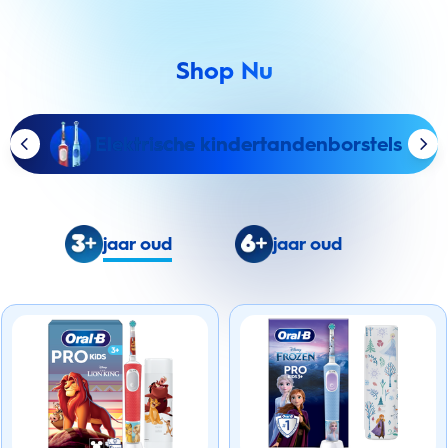
Shop Nu
Elektrische kindertandenborstels
jaar oud
jaar oud