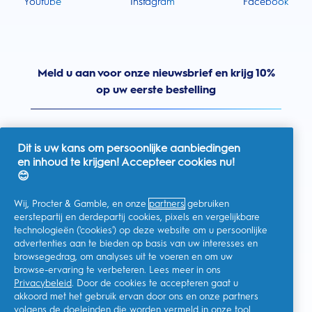
Youtube
Instagram
Facebook
Meld u aan voor onze nieuwsbrief en krijg 10%
op uw eerste bestelling
Dit is uw kans om persoonlijke aanbiedingen
en inhoud te krijgen! Accepteer cookies nu!
Nederland
😊
Wij, Procter & Gamble, en onze
partners
gebruiken
eerstepartij en derdepartij cookies, pixels en vergelijkbare
technologieën ('cookies') op deze website om u persoonlijke
Ik geef toestemming voor het ontvangen van
advertenties aan te bieden op basis van uw interesses en
gepersonaliseerde communicatie met betrekking tot
aanbiedingen, nieuws en andere promotionele initiatieven van
browsegedrag, om analyses uit te voeren en om uw
Oral-B en andere
P&G-merken
via e-mail en online kanalen. Ik
browse-ervaring te verbeteren. Lees meer in ons
kan me op elk moment
afmelden
.
Privacybeleid
. Door de cookies te accepteren gaat u
Procter & Gamble, als verwerkingsverantwoordelijke, zal uw
akkoord met het gebruik ervan door ons en onze partners
persoonlijke gegevens verwerken zodat u zich bij deze site kunt
registreren en de interactie kunt aangaan met de aangeboden
volgens de doeleinden die worden vermeld in onze
tool