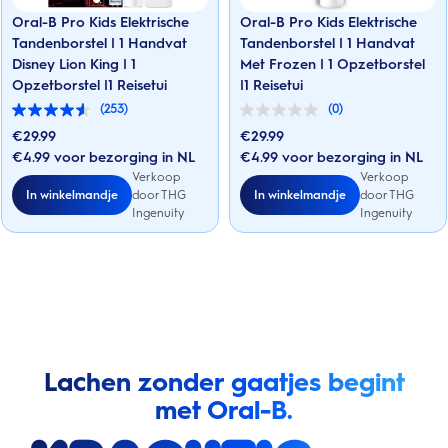
Oral-B Pro Kids Elektrische
Oral-B Pro Kids Elektrische
Tandenborstel | 1 Handvat
Tandenborstel | 1 Handvat
Disney Lion King | 1
Met Frozen | 1 Opzetborstel
Opzetborstel |1 Reisetui
|1 Reisetui
(253)
(0)
4.5
0.0
van
van
€
29.99
€
29.99
de
de
€4.99 voor bezorging in NL
€4.99 voor bezorging in NL
5
5
sterren.
Verkoop
sterren.
Verkoop
253
In winkelmandje
In winkelmandje
door THG
door THG
beoordelingen
Ingenuity
Ingenuity
Lachen zonder gaatjes begint
met Oral-B.