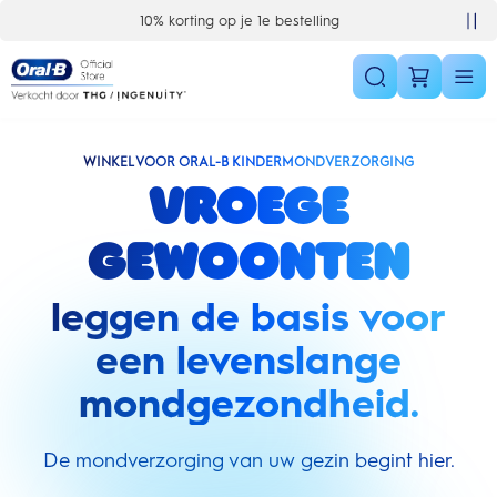
Skip Navigation
Gratis bezorging vanaf €40
WINKEL VOOR ORAL-B KINDERMONDVERZORGING
Vroege
gewoonten
leggen de basis voor
een levenslange
mondgezondheid.
De mondverzorging van uw gezin begint hier.