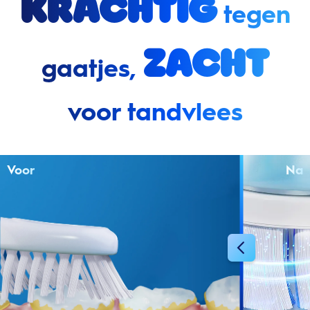
Krachtig
tegen
zacht
gaatjes,
voor tandvlees
Voor
Na