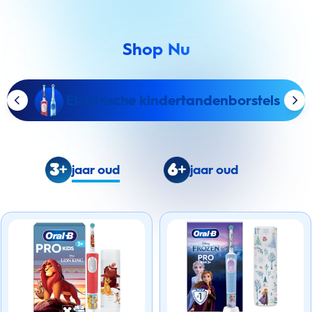
Shop Nu
Elektrische kindertandenborstels
jaar oud
jaar oud