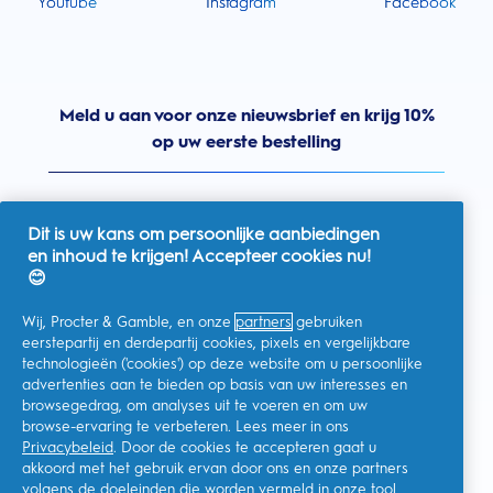
Youtube
Instagram
Facebook
Meld u aan voor onze nieuwsbrief en krijg 10%
op uw eerste bestelling
Dit is uw kans om persoonlijke aanbiedingen
en inhoud te krijgen! Accepteer cookies nu!
Nederland
😊
Wij, Procter & Gamble, en onze
partners
gebruiken
eerstepartij en derdepartij cookies, pixels en vergelijkbare
technologieën ('cookies') op deze website om u persoonlijke
Ik geef toestemming voor het ontvangen van
advertenties aan te bieden op basis van uw interesses en
gepersonaliseerde communicatie met betrekking tot
aanbiedingen, nieuws en andere promotionele initiatieven van
browsegedrag, om analyses uit te voeren en om uw
Oral-B en andere
P&G-merken
via e-mail en online kanalen. Ik
browse-ervaring te verbeteren. Lees meer in ons
kan me op elk moment
afmelden
.
Privacybeleid
. Door de cookies te accepteren gaat u
Procter & Gamble, als verwerkingsverantwoordelijke, zal uw
akkoord met het gebruik ervan door ons en onze partners
persoonlijke gegevens verwerken zodat u zich bij deze site kunt
registreren en de interactie kunt aangaan met de aangeboden
volgens de doeleinden die worden vermeld in onze
tool