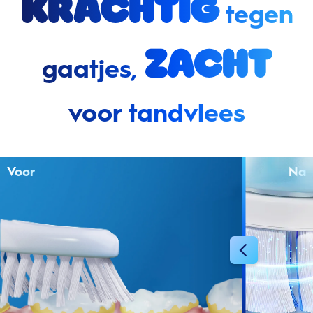
Krachtig
tegen
zacht
gaatjes,
voor tandvlees
Voor
Na