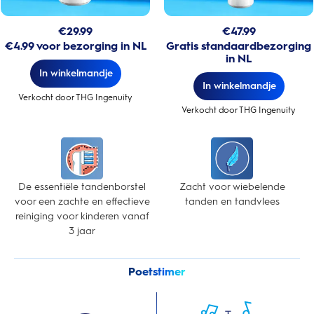
€
29.99
€
47.99
€4.99 voor bezorging in NL
Gratis standaardbezorging
in NL
In winkelmandje
In winkelmandje
Verkocht door THG Ingenuity
Verkocht door THG Ingenuity
De essentiële tandenborstel
Zacht voor wiebelende
voor een zachte en effectieve
tanden en tandvlees
reiniging voor kinderen vanaf
3 jaar
Poetstimer