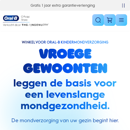
Skip Navigation
Gratis 1 jaar extra garantieverlenging
WINKEL VOOR ORAL-B KINDERMONDVERZORGING
Vroege
gewoonten
leggen de basis voor
een levenslange
mondgezondheid.
De mondverzorging van uw gezin begint hier.