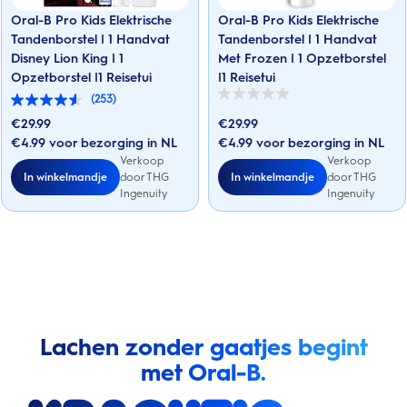
Oral-B Pro Kids Elektrische
Oral-B Pro Kids Elektrische
Tandenborstel | 1 Handvat
Tandenborstel | 1 Handvat
Disney Lion King | 1
Met Frozen | 1 Opzetborstel
Opzetborstel |1 Reisetui
|1 Reisetui
(253)
0.0
4.5
van
van
€
29.99
€
29.99
de
de
5
€4.99 voor bezorging in NL
€4.99 voor bezorging in NL
5
sterren.
sterren.
Verkoop
Verkoop
253
In winkelmandje
In winkelmandje
door THG
door THG
beoordelingen
Ingenuity
Ingenuity
Lachen zonder gaatjes begint
met Oral-B.