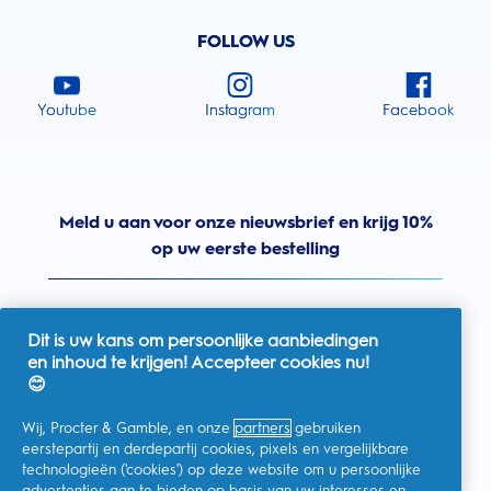
FOLLOW US
Youtube
Instagram
Facebook
Meld u aan voor onze nieuwsbrief en krijg 10%
op uw eerste bestelling
Dit is uw kans om persoonlijke aanbiedingen
en inhoud te krijgen! Accepteer cookies nu!
Nederland
😊
Wij, Procter & Gamble, en onze
partners
gebruiken
eerstepartij en derdepartij cookies, pixels en vergelijkbare
technologieën ('cookies') op deze website om u persoonlijke
Ik geef toestemming voor het ontvangen van
advertenties aan te bieden op basis van uw interesses en