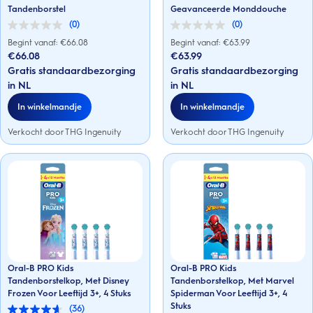
Tandenborstel
Geavanceerde Monddouche
(0)
(0)
0.0
0.0
van
van
Begint vanaf: €
66.08
Begint vanaf: €
63.99
de
de
€66.08
€63.99
5
5
Gratis standaardbezorging
Gratis standaardbezorging
sterren.
sterren.
in NL
in NL
In winkelmandje
In winkelmandje
Verkocht door THG Ingenuity
Verkocht door THG Ingenuity
Oral-B PRO Kids
Oral-B PRO Kids
Tandenborstelkop, Met Disney
Tandenborstelkop, Met Marvel
Frozen Voor Leeftijd 3+, 4 Stuks
Spiderman Voor Leeftijd 3+, 4
Stuks
(36)