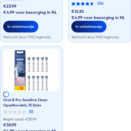
4.6
(36)
van
€23.99
4.6
de
van
€12.85
€4.99 voor bezorging in NL
5
de
€4.99 voor bezorging in NL
sterren.
5
36
sterren.
In winkelmandje
In winkelmandje
beoordelingen
36
beoordelingen
Verkocht door THG Ingenuity
Verkocht door THG Ingenuity
Oral-B Pro Sensitive Clean
Opzetborstels, 10 Stuks
(0)
0.0
van
Begint vanaf: €
30.99
de
€30.99
5