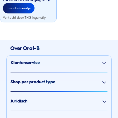
€4.99 voor bezorging in NL
sterren.
In winkelmandje
Verkocht door THG Ingenuity
Over Oral-B
Klantenservice
Shop per product type
Juridisch