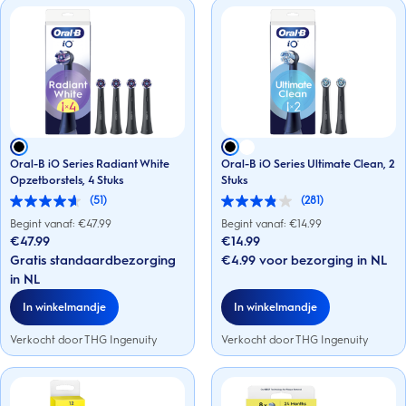
Oral-B iO Series Radiant White
Oral-B iO Series Ultimate Clean, 2
Opzetborstels, 4 Stuks
Stuks
(51)
(281)
4.6
3.9
van
van
Begint vanaf: €
47.99
Begint vanaf: €
14.99
de
de
€47.99
€14.99
5
5
Gratis standaardbezorging
€4.99 voor bezorging in NL
sterren.
sterren.
51
281
in NL
beoordelingen
beoordelingen
In winkelmandje
In winkelmandje
Verkocht door THG Ingenuity
Verkocht door THG Ingenuity