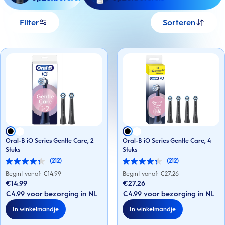
Filter
Sorteren
Oral-B iO Series Gentle Care, 2
Oral-B iO Series Gentle Care, 4
Stuks
Stuks
(212)
(212)
4.3
4.3
van
van
Begint vanaf: €
14.99
Begint vanaf: €
27.26
de
de
€14.99
€27.26
5
5
€4.99 voor bezorging in NL
€4.99 voor bezorging in NL
sterren.
sterren.
212
212
In winkelmandje
In winkelmandje
beoordelingen
beoordelingen