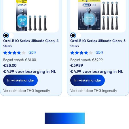
Oral-B iO Series Ultimate Clean, 4
Oral-B iO Series Ultimate Clean, 8
Stuks
Stuks
(281)
(281)
3.9
3.9
van
van
Begint vanaf: €
28.00
Begint vanaf: €
39.99
de
de
€28.00
€39.99
5
5
€4.99 voor bezorging in NL
€4.99 voor bezorging in NL
sterren.
sterren.
281
281
In winkelmandje
In winkelmandje
beoordelingen
beoordelingen
Verkocht door THG Ingenuity
Verkocht door THG Ingenuity
Meer laden