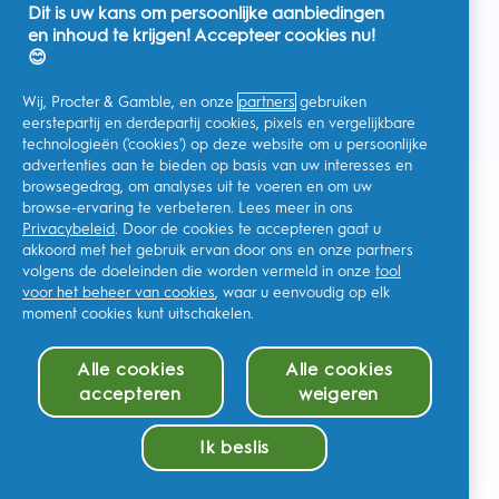
Dit is uw kans om persoonlijke aanbiedingen
en inhoud te krijgen! Accepteer cookies nu!
Nederland
😊
Wij, Procter & Gamble, en onze
partners
gebruiken
eerstepartij en derdepartij cookies, pixels en vergelijkbare
technologieën ('cookies') op deze website om u persoonlijke
Ik geef toestemming voor het ontvangen van
advertenties aan te bieden op basis van uw interesses en
gepersonaliseerde communicatie met betrekking tot
aanbiedingen, nieuws en andere promotionele initiatieven van
browsegedrag, om analyses uit te voeren en om uw
Oral-B en andere
P&G-merken
via e-mail en online kanalen. Ik
browse-ervaring te verbeteren. Lees meer in ons
kan me op elk moment
afmelden
.
Privacybeleid
. Door de cookies te accepteren gaat u
Procter & Gamble, als verwerkingsverantwoordelijke, zal uw
akkoord met het gebruik ervan door ons en onze partners
persoonlijke gegevens verwerken zodat u zich bij deze site kunt
registreren en de interactie kunt aangaan met de aangeboden
volgens de doeleinden die worden vermeld in onze
tool
diensten en zodat P&G u, afhankelijk van uw toestemming,
voor het beheer van cookies
, waar u eenvoudig op elk
relevante commerciële berichten kan sturen, waaronder
gepersonaliseerde advertenties in online media. Ontdek hier
moment cookies kunt uitschakelen.
meer
.
Voor meer informatie over de verwerking van uw gegevens en
Alle cookies
Alle cookies
uw privacy rechten, kunt u
hier
kijken of ons volledige
Privacybeleid
raadplegen.
accepteren
weigeren
U bent minstens 18 jaar oud en gaat akkoord met onze
algemene
voorwaarden
.
Ik beslis
Beheer cookies