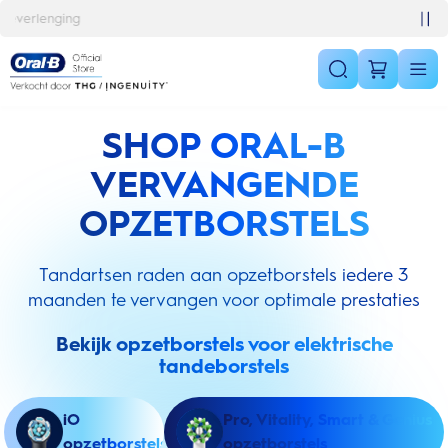
Skip Navigation
10% korting op je 1e bestelling
SHOP ORAL-B
VERVANGENDE
OPZETBORSTELS
Tandartsen raden aan opzetborstels iedere 3
maanden te vervangen voor optimale prestaties
Bekijk opzetborstels voor elektrische
tandeborstels
iO
Pro, Vitality, Smart & Genius
opzetborstels
opzetborstels