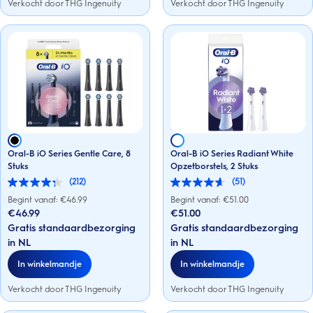
Verkocht door THG Ingenuity
Verkocht door THG Ingenuity
Oral-B iO Series Gentle Care, 8
Oral-B iO Series Radiant White
Stuks
Opzetborstels, 2 Stuks
(212)
(51)
4.3
4.6
van
van
Begint vanaf: €
46.99
Begint vanaf: €
51.00
de
de
€46.99
€51.00
5
5
Gratis standaardbezorging
Gratis standaardbezorging
sterren.
sterren.
212
51
in NL
in NL
beoordelingen
beoordelingen
In winkelmandje
In winkelmandje
Verkocht door THG Ingenuity
Verkocht door THG Ingenuity