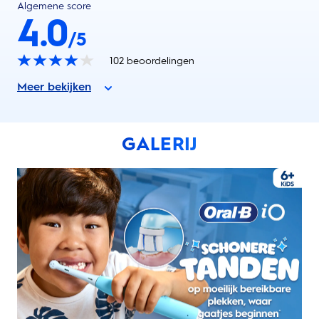
Algemene score
4.0
/5
102
beoordelingen
Meer bekijken
GALERIJ