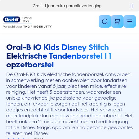
Skip Navigation
Gratis 1 jaar extra garantieverlenging
Oral-B iO Kids Disney Stitch
this action will scroll you to the reviews section
Elektrische Tandenborstel | 1
opzetborstel
De Oral-B iO Kids elektrische tandenborstel, ontworpen
in samenwerking met en aanbevolen door tandartsen
voor kinderen vanaf 6 jaar, biedt een milde, effectieve
reiniging. Het heeft 3 poetsstanden, waaronder een
unieke kindvriendelijke poetsstand voor gevoelige
tanden, om ervoor te zorgen dat het krachtig is tegen
gaatjes en zacht blijft voor tandvlees. Het verwijdert
meer tandplak dan een gewone handtandenborstel. Het
heeft ook een 2-minuten muziektimer en biedt toegang
tot de Disney Magic app om je kind gezonde gewoontes
te leren met Disney.