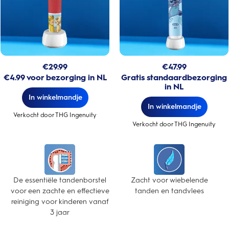
€
29.99
€
47.99
€4.99 voor bezorging in NL
Gratis standaardbezorging
in NL
In winkelmandje
In winkelmandje
Verkocht door THG Ingenuity
Verkocht door THG Ingenuity
De essentiële tandenborstel
Zacht voor wiebelende
voor een zachte en effectieve
tanden en tandvlees
reiniging voor kinderen vanaf
3 jaar