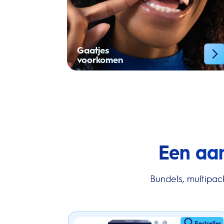
Gaatjes
voorkomen
Een aa
Bundels, multipac
Bestseller