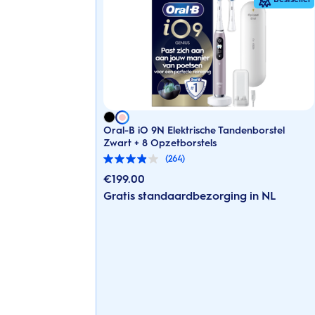
Oral-B iO 9N Elektrische Tandenborstel
Zwart + 8 Opzetborstels
(264)
3.9
van
€
199.00
de
Gratis standaardbezorging in NL
5
sterren.
264
beoordelingen