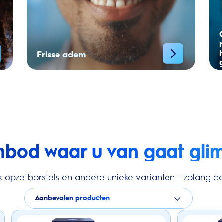
Frisse adem
nbod waar u van gaat gli
k opzetborstels en andere unieke varianten - zolang de
Aanbevolen producten