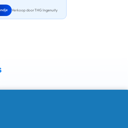
andje
Verkoop door THG Ingenuity
s