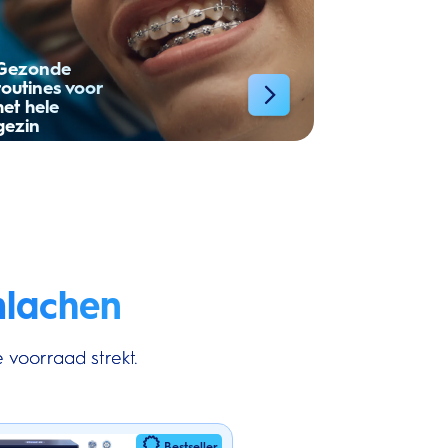
Gezonde
routines voor
het hele
gezin
mlachen
 voorraad strekt.
Bestseller