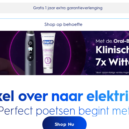
10% korting op je 1e bestelling
Shop op behoefte
el over naar elektri
Perfect poetsen begint met
Shop Nu