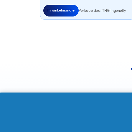
In winkelmandje
Verkoop door THG Ingenuity