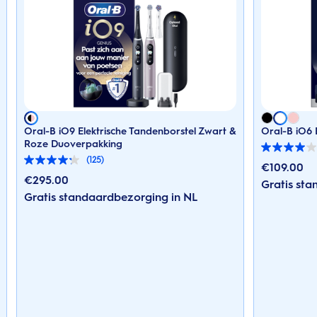
Oral-B iO9 Elektrische Tandenborstel Zwart &
Oral-B iO6 
Roze Duoverpakking
4.0
(125)
van
4.2
€
109.00
de
van
€
295.00
Gratis st
5
de
Gratis standaardbezorging in NL
sterren.
5
221
sterren.
beoordelingen
125
beoordelingen