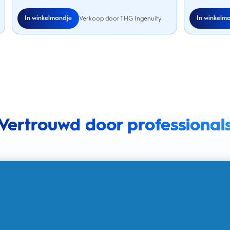
In winkelmandje
In winkelm
Verkoop door THG Ingenuity
Vertrouwd door professional