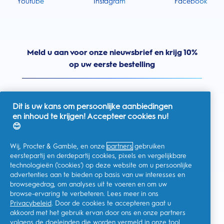
Youtube
Instagram
Facebook
Meld u aan voor onze nieuwsbrief en krijg 10%
op uw eerste bestelling
Dit is uw kans om persoonlijke aanbiedingen
en inhoud te krijgen! Accepteer cookies nu!
Nederland
😊
Wij, Procter & Gamble, en onze
partners
gebruiken
eerstepartij en derdepartij cookies, pixels en vergelijkbare
technologieën ('cookies') op deze website om u persoonlijke
Ik geef toestemming voor het ontvangen van
advertenties aan te bieden op basis van uw interesses en
gepersonaliseerde communicatie met betrekking tot
aanbiedingen, nieuws en andere promotionele initiatieven van
browsegedrag, om analyses uit te voeren en om uw
Oral-B en andere
P&G-merken
via e-mail en online kanalen. Ik
browse-ervaring te verbeteren. Lees meer in ons
kan me op elk moment
afmelden
.
Privacybeleid
. Door de cookies te accepteren gaat u
Procter & Gamble, als verwerkingsverantwoordelijke, zal uw
akkoord met het gebruik ervan door ons en onze partners
persoonlijke gegevens verwerken zodat u zich bij deze site kunt
registreren en de interactie kunt aangaan met de aangeboden
volgens de doeleinden die worden vermeld in onze
tool