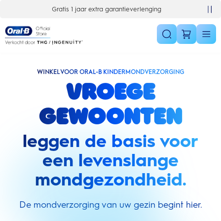
Skip Navigation
10% korting op je 1e bestelling
WINKEL VOOR ORAL-B KINDERMONDVERZORGING
Vroege
gewoonten
leggen de basis voor
een levenslange
mondgezondheid.
De mondverzorging van uw gezin begint hier.