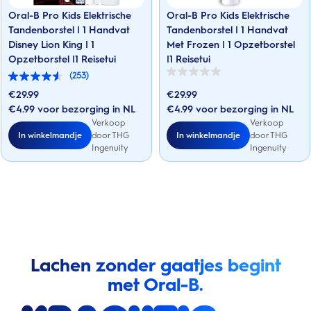
Oral-B Pro Kids Elektrische
Oral-B Pro Kids Elektrische
Tandenborstel | 1 Handvat
Tandenborstel | 1 Handvat
Disney Lion King | 1
Met Frozen | 1 Opzetborstel
Opzetborstel |1 Reisetui
|1 Reisetui
(253)
0.0
4.5
van
van
€
29.99
€
29.99
de
de
5
€4.99 voor bezorging in NL
€4.99 voor bezorging in NL
5
sterren.
sterren.
Verkoop
Verkoop
253
In winkelmandje
In winkelmandje
door THG
door THG
beoordelingen
Ingenuity
Ingenuity
Lachen zonder gaatjes begint
met Oral-B.