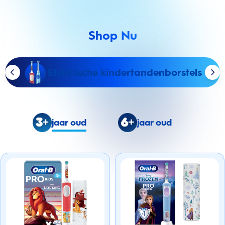
Shop Nu
Elektrische kindertandenborstels
jaar oud
jaar oud