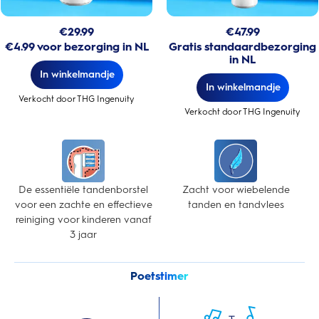
€
29.99
€
47.99
€4.99 voor bezorging in NL
Gratis standaardbezorging
in NL
In winkelmandje
In winkelmandje
Verkocht door THG Ingenuity
Verkocht door THG Ingenuity
De essentiële tandenborstel
Zacht voor wiebelende
voor een zachte en effectieve
tanden en tandvlees
reiniging voor kinderen vanaf
3 jaar
Poetstimer