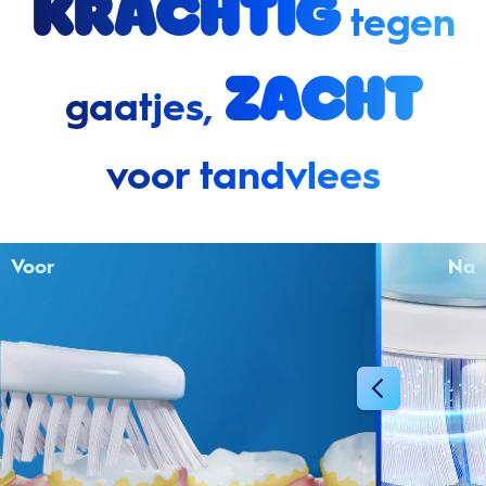
Krachtig
tegen
zacht
gaatjes,
voor tandvlees
Voor
Na