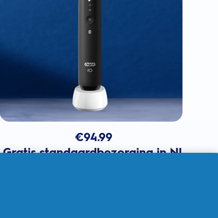
€
94.99
Gratis standaardbezorging in NL
In winkelmandje
Verkocht door THG Ingenuity