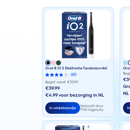
Oral-B iO 2 Elektrische Tandenborstel
Oral
Begi
(61)
3.8
€5
van
Begint vanaf: €
39.99
de
Gra
€39.99
5
NL
sterren.
€4.99 voor bezorging in NL
61
beoordelingen
Verkocht door
In winkelmandje
I
THG Ingenuity