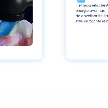
Het magnetische i
energie over naar
de opzetborstel ta
stille en zachte rei