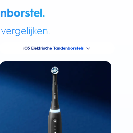
nborstel.
vergelijken.
iO5 Elektrische Tandenborstels