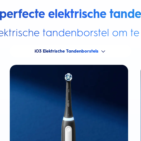
perfecte elektrische tande
ektrische tandenborstel om te 
iO3 Elektrische Tandenborstels