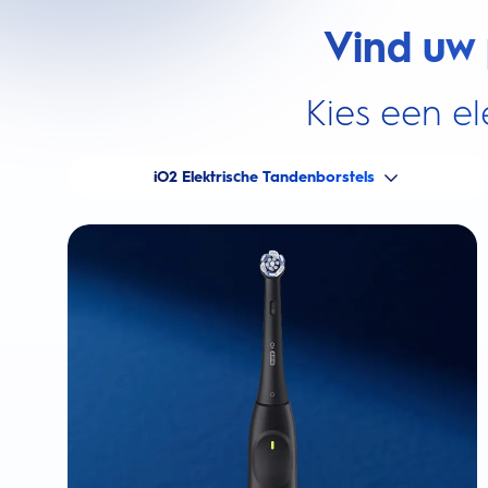
Vind uw 
Kies een el
iO2 Elektrische Tandenborstels