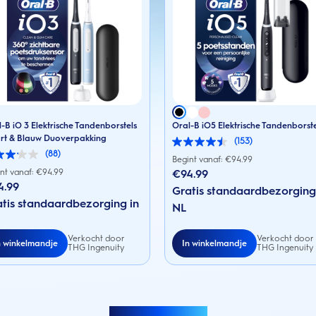
-B iO 3 Elektrische Tandenborstels
Oral-B iO5 Elektrische Tandenborst
rt & Blauw Duoverpakking
(153)
4.5
(88)
van
Begint vanaf: €
94.99
de
nt vanaf: €
94.99
€94.99
5
4.99
sterren.
Gratis standaardbezorging
153
en.
tis standaardbezorging in
NL
beoordelingen
rdelingen
Verkocht door
Verkocht door
n winkelmandje
In winkelmandje
THG Ingenuity
THG Ingenuity