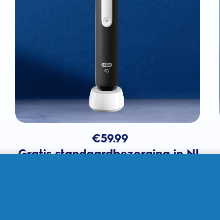
€
59.99
Gratis standaardbezorging in NL
In winkelmandje
Verkocht door THG Ingenuity