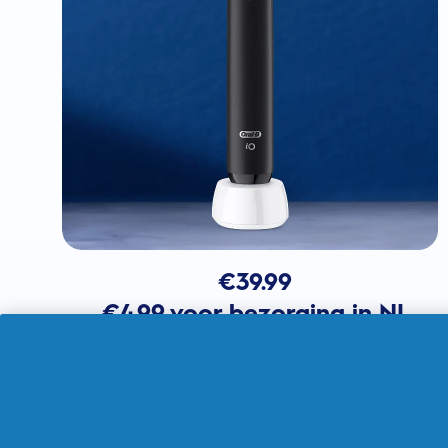
€
39.99
€4.99 voor bezorging in NL
In winkelmandje
Verkocht door THG Ingenuity