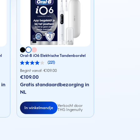
el
Oral-B iO6 Elektrische Tandenborstel
(221)
4.0
van
Begint vanaf: €
109.00
de
€109.00
5
 in
sterren.
Gratis standaardbezorging in
221
NL
beoordelingen
Verkocht door
In winkelmandje
THG Ingenuity