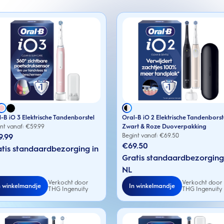
-B iO 3 Elektrische Tandenborstel
Oral-B iO 2 Elektrische Tandenborst
nt vanaf: €
59.99
Zwart & Roze Duoverpakking
9.99
Begint vanaf: €
69.50
€69.50
tis standaardbezorging in
Gratis standaardbezorging
NL
Verkocht door
Verkocht door
n winkelmandje
In winkelmandje
THG Ingenuity
THG Ingenuity