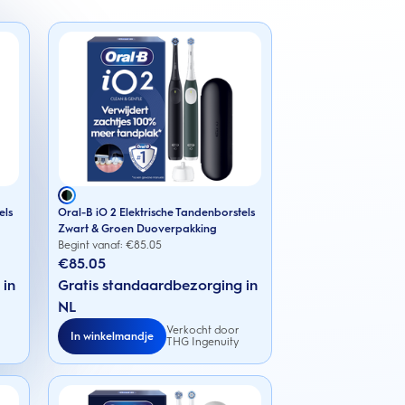
els
Oral-B iO 2 Elektrische Tandenborstels
Zwart & Groen Duoverpakking
Begint vanaf: €
85.05
€85.05
 in
Gratis standaardbezorging in
NL
Verkocht door
In winkelmandje
THG Ingenuity