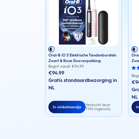
Oral-B iO 3 Elektrische Tandenborstels
Oral
Zwart & Roze Duoverpakking
Zwa
Begint vanaf: €
94.99
3.1
€94.99
van
Begi
Gratis standaardbezorging in
de
€9
5
NL
sterr
Gra
88
NL
beoo
Verkocht door
In winkelmandje
I
THG Ingenuity