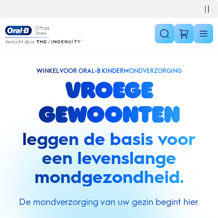
Skip Navigation
Gratis bezorging vanaf €40
WINKEL VOOR ORAL-B KINDERMONDVERZORGING
Vroege
gewoonten
leggen de basis voor
een levenslange
mondgezondheid.
De mondverzorging van uw gezin begint hier.