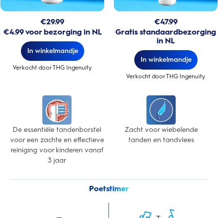
€
29.99
€
47.99
€4.99 voor bezorging in NL
Gratis standaardbezorging
in NL
In winkelmandje
In winkelmandje
Verkocht door THG Ingenuity
Verkocht door THG Ingenuity
De essentiële tandenborstel
Zacht voor wiebelende
voor een zachte en effectieve
tanden en tandvlees
reiniging voor kinderen vanaf
3 jaar
Poetstimer