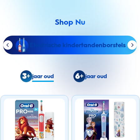
Shop Nu
Elektrische kindertandenborstels
jaar oud
jaar oud