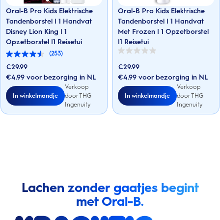
Oral-B Pro Kids Elektrische
Oral-B Pro Kids Elektrische
Tandenborstel | 1 Handvat
Tandenborstel | 1 Handvat
Disney Lion King | 1
Met Frozen | 1 Opzetborstel
Opzetborstel |1 Reisetui
|1 Reisetui
(253)
0.0
4.5
van
van
€
29.99
€
29.99
de
de
5
€4.99 voor bezorging in NL
€4.99 voor bezorging in NL
5
sterren.
sterren.
Verkoop
Verkoop
253
In winkelmandje
In winkelmandje
door THG
door THG
beoordelingen
Ingenuity
Ingenuity
Lachen zonder gaatjes begint
met Oral-B.