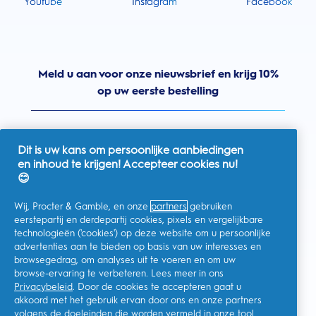
Youtube
Instagram
Facebook
Meld u aan voor onze nieuwsbrief en krijg 10%
op uw eerste bestelling
Dit is uw kans om persoonlijke aanbiedingen
en inhoud te krijgen! Accepteer cookies nu!
Nederland
😊
Wij, Procter & Gamble, en onze
partners
gebruiken
eerstepartij en derdepartij cookies, pixels en vergelijkbare
technologieën ('cookies') op deze website om u persoonlijke
Ik geef toestemming voor het ontvangen van
advertenties aan te bieden op basis van uw interesses en
gepersonaliseerde communicatie met betrekking tot
aanbiedingen, nieuws en andere promotionele initiatieven van
browsegedrag, om analyses uit te voeren en om uw
Oral-B en andere
P&G-merken
via e-mail en online kanalen. Ik
browse-ervaring te verbeteren. Lees meer in ons
kan me op elk moment
afmelden
.
Privacybeleid
. Door de cookies te accepteren gaat u
Procter & Gamble, als verwerkingsverantwoordelijke, zal uw
akkoord met het gebruik ervan door ons en onze partners
persoonlijke gegevens verwerken zodat u zich bij deze site kunt
registreren en de interactie kunt aangaan met de aangeboden
volgens de doeleinden die worden vermeld in onze
tool