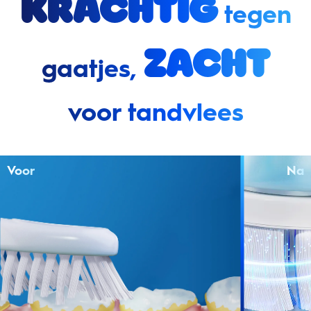
Krachtig
tegen
zacht
gaatjes,
voor tandvlees
Voor
Na