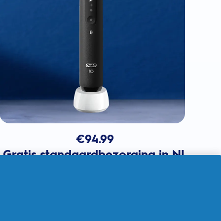
€
94.99
Gratis standaardbezorging in NL
In winkelmandje
Verkocht door THG Ingenuity