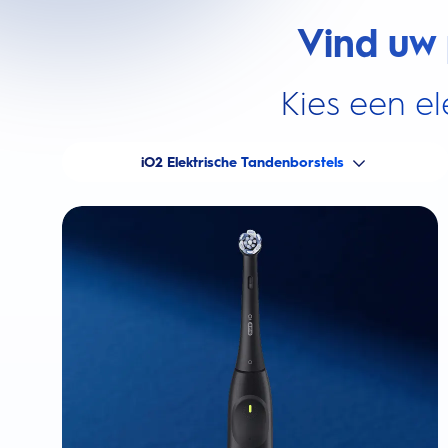
Vind uw 
Kies een el
iO2 Elektrische Tandenborstels