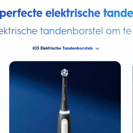
perfecte elektrische tande
ektrische tandenborstel om te 
iO3 Elektrische Tandenborstels