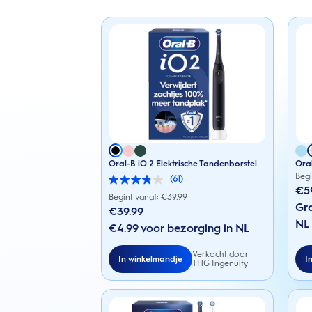
Oral-B iO 2 Elektrische Tandenborstel
Oral
Begi
(61)
3.8
€5
van
Begint vanaf: €
39.99
de
Gra
€39.99
5
NL
sterren.
€4.99 voor bezorging in NL
61
beoordelingen
Verkocht door
In winkelmandje
I
THG Ingenuity