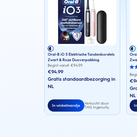
Oral-B iO 3 Elektrische Tandenborstels
Oral
Zwart & Roze Duoverpakking
Zwa
Begint vanaf: €
94.99
3.1
€94.99
van
Begi
Gratis standaardbezorging in
de
€9
5
NL
sterr
Gra
88
NL
beoo
Verkocht door
In winkelmandje
I
THG Ingenuity