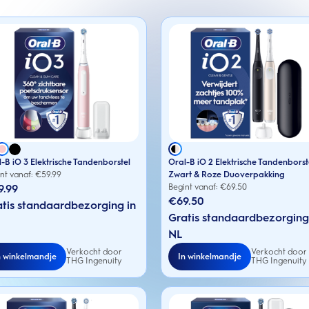
-B iO 3 Elektrische Tandenborstel
Oral-B iO 2 Elektrische Tandenborst
nt vanaf: €
59.99
Zwart & Roze Duoverpakking
9.99
Begint vanaf: €
69.50
€69.50
tis standaardbezorging in
Gratis standaardbezorging
NL
Verkocht door
Verkocht door
n winkelmandje
In winkelmandje
THG Ingenuity
THG Ingenuity