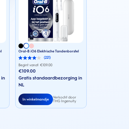
el
Oral-B iO6 Elektrische Tandenborstel
(221)
4.0
van
Begint vanaf: €
109.00
de
€109.00
5
 in
sterren.
Gratis standaardbezorging in
221
NL
beoordelingen
Verkocht door
In winkelmandje
THG Ingenuity