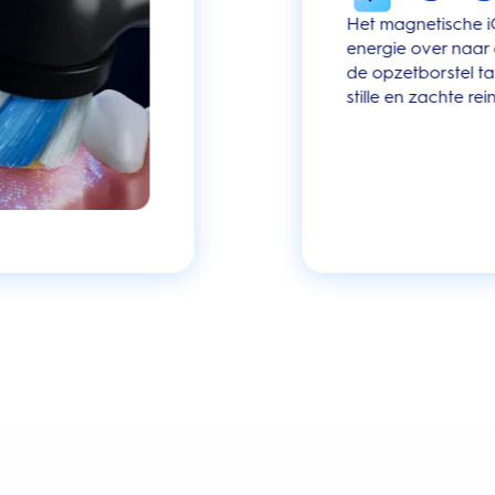
Het magnetische i
energie over naar
de opzetborstel ta
stille en zachte rei