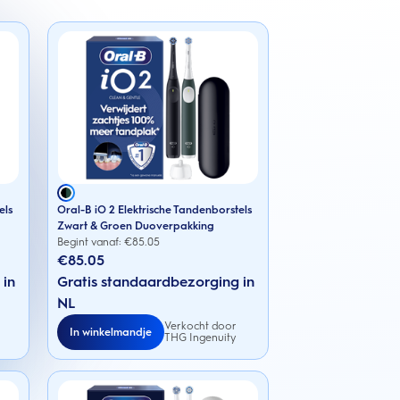
els
Oral-B iO 2 Elektrische Tandenborstels
Zwart & Groen Duoverpakking
Begint vanaf: €
85.05
€85.05
 in
Gratis standaardbezorging in
NL
Verkocht door
In winkelmandje
THG Ingenuity