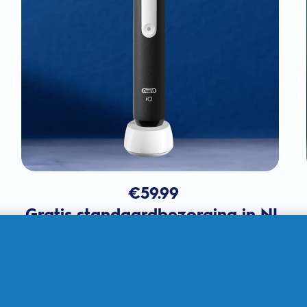
€
59.99
Gratis standaardbezorging in NL
In winkelmandje
Verkocht door THG Ingenuity