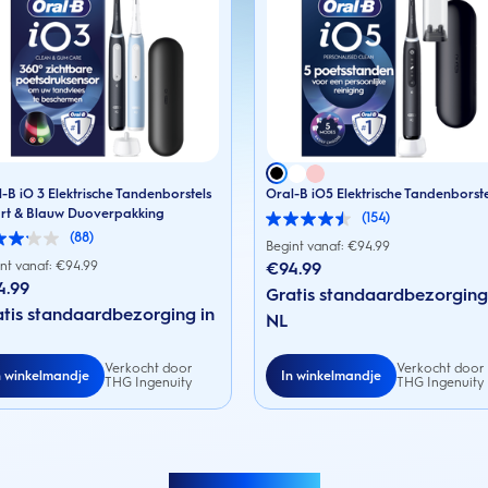
-B iO 3 Elektrische Tandenborstels
Oral-B iO5 Elektrische Tandenborst
rt & Blauw Duoverpakking
(154)
4.5
(88)
van
Begint vanaf: €
94.99
de
nt vanaf: €
94.99
€94.99
5
4.99
sterren.
Gratis standaardbezorging
154
en.
tis standaardbezorging in
NL
beoordelingen
rdelingen
Verkocht door
Verkocht door
n winkelmandje
In winkelmandje
THG Ingenuity
THG Ingenuity