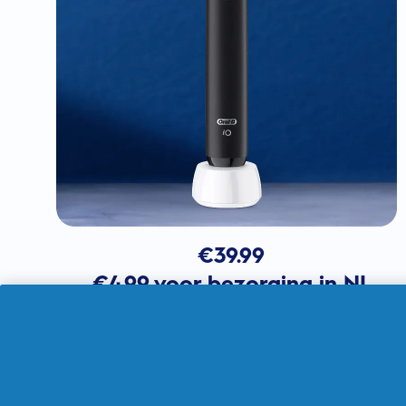
€
39.99
€4.99 voor bezorging in NL
In winkelmandje
Verkocht door THG Ingenuity