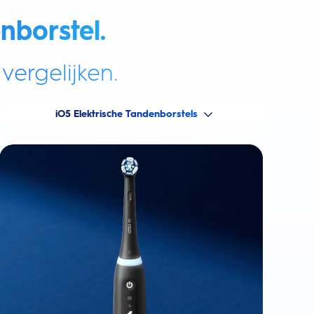
nborstel.
vergelijken.
iO5 Elektrische Tandenborstels