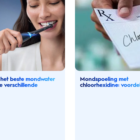
 het beste mondwater
Mondspoeling met
de verschillende
chloorhexidine: voorde
hikbare types
& bijwerkingen