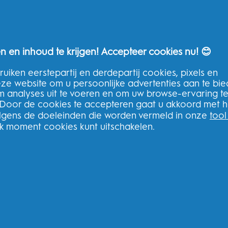
n en inhoud te krijgen! Accepteer cookies nu! 😊
uiken eerstepartij en derdepartij cookies, pixels en
THG Help
deze website om u persoonlijke advertenties aan te bi
m analyses uit te voeren en om uw browse-ervaring t
Neem contact op
 Door de cookies te accepteren gaat u akkoord met h
Veelgestelde vragen
olgens de doeleinden die worden vermeld in onze
tool
THG Privacybeleid
lk moment cookies kunt uitschakelen.
Algemene voorwaarden van THG
Meld u aan voor onze nieuwsbrie
bestelling