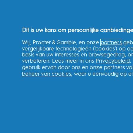
Frisse adem
Gaatjes voorkomen
Gezonde routines voor het hele gezin
Dit is uw kans om persoonlijke aanbiedinge
Over de winkel
Wij, Procter & Gamble, en onze
partners
gebr
THG Shop
vergelijkbare technologieën ('cookies') op 
basis van uw interesses en browsegedrag, o
Volg uw bestelling
verbeteren. Lees meer in ons
Privacybeleid
.
Levering
gebruik ervan door ons en onze partners v
Retourneren
beheer van cookies
, waar u eenvoudig op e
Splitit
Klarna
Verwijzingen
Recycle
Nederland