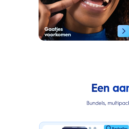
Gaatjes
voorkomen
Een aa
Bundels, multipac
Bestseller