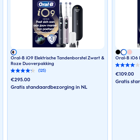
Oral-B iO9 Elektrische Tandenborstel Zwart &
Oral-B iO6 
Roze Duoverpakking
4.0
(125)
van
4.2
€
109.00
de
van
€
295.00
Gratis st
5
de
Gratis standaardbezorging in NL
sterren.
5
221
sterren.
beoordelingen
125
beoordelingen