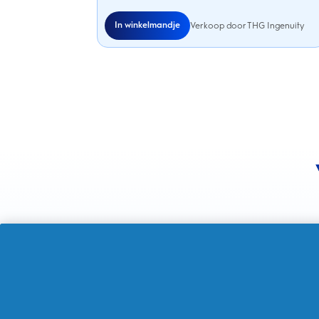
In winkelmandje
Verkoop door THG Ingenuity