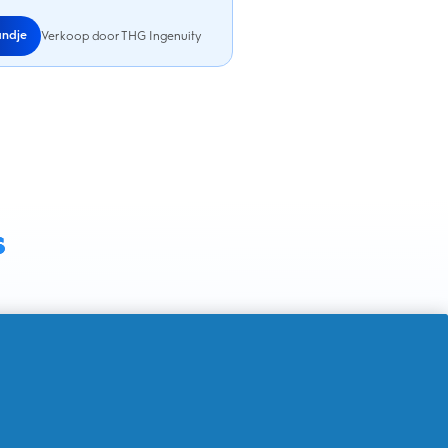
andje
Verkoop door THG Ingenuity
s