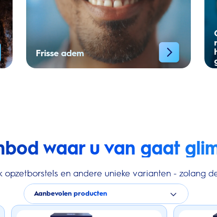
Frisse adem
nbod waar u van gaat gli
k opzetborstels en andere unieke varianten - zolang de
Aanbevolen producten