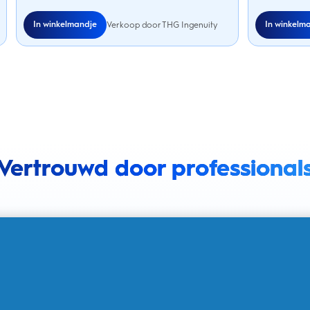
In winkelmandje
In winkelm
Verkoop door THG Ingenuity
Vertrouwd door professional