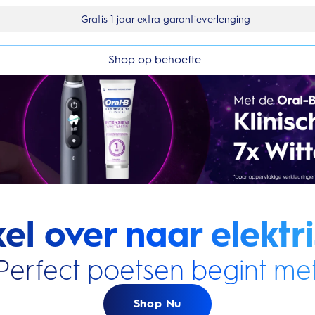
10% korting op je 1e bestelling
Shop op behoefte
el over naar elektri
Perfect poetsen begint met
Shop Nu