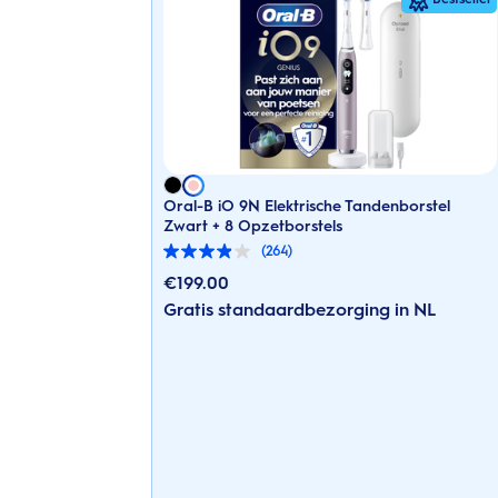
Oral-B iO 9N Elektrische Tandenborstel
Zwart + 8 Opzetborstels
(264)
3.9
van
€
199.00
de
Gratis standaardbezorging in NL
5
sterren.
264
beoordelingen