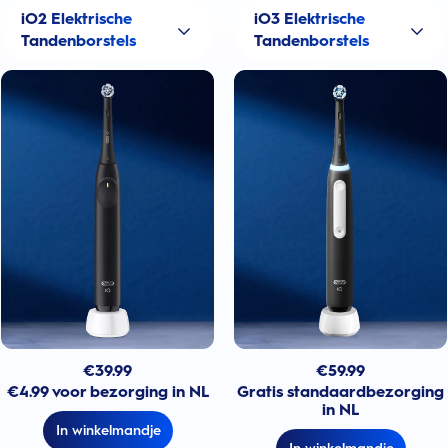
iO2 Elektrische
iO3 Elektrische
Tandenborstels
Tandenborstels
€
39.99
€
59.99
€4.99 voor bezorging in NL
Gratis standaardbezorging
in NL
In winkelmandje