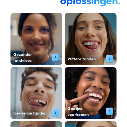
oplossingen.
Gezonder
Wittere tanden
tandvlees
Gaatjes
Gevoelige tanden
voorkomen