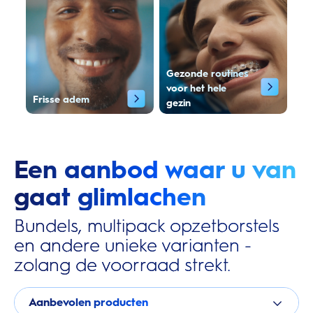
Gezonde routines
voor het hele
Frisse adem
gezin
Een aanbod waar u van
gaat glimlachen
Bundels, multipack opzetborstels
en andere unieke varianten -
zolang de voorraad strekt.
Aanbevolen producten