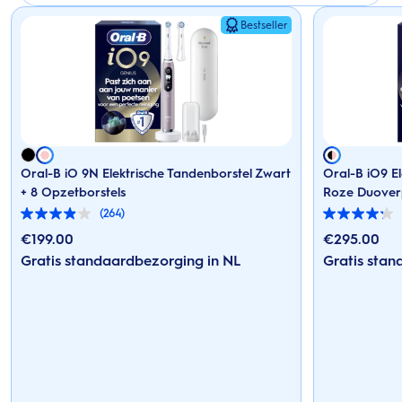
Bestseller
Oral-B iO 9N Elektrische Tandenborstel Zwart
Oral-B iO9 E
+ 8 Opzetborstels
Roze Duover
(264)
3.9
4.2
van
van
€
199.00
€
295.00
de
de
Gratis standaardbezorging in NL
Gratis stan
5
5
sterren.
sterren.
264
125
beoordelingen
beoordelingen