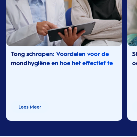
Tong schrapen: Voordelen voor de
S
mondhygiëne en hoe het effectief te
o
doen
Lees Meer