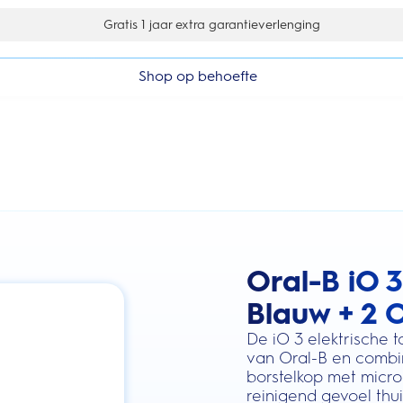
Gratis 1 jaar extra garantieverlenging
Shop op behoefte
Oral-B iO 3
this action will scroll you to the review
Blauw + 2 
De iO 3 elektrische 
van Oral-B en combi
borstelkop met micro
reinigend gevoel thui