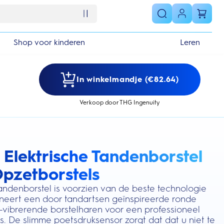
Shop voor kinderen
Leren
In winkelmandje (€82.64)
Verkoop door THG Ingenuity
 Elektrische Tandenborstel
s section
Opzetborstels
tandenborstel is voorzien van de beste technologie
neert een door tandartsen geïnspireerde ronde
-vibrerende borstelharen voor een professioneel
s. De slimme poetsdruksensor zorgt dat dat u niet te