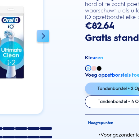
hard of te zacht po
waarschuwt u als u t
iO opzetborstel elke
€82.64
Gratis stan
Kleuren
Voeg opzetborstels to
Tandenborstel + 2 O
Tandenborstel + 4 O
Hoogtepunten
•
Voor gezonder ta