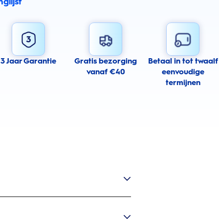
glijst
3 Jaar Garantie
Gratis bezorging
Betaal in tot twaalf
vanaf €40
eenvoudige
termijnen