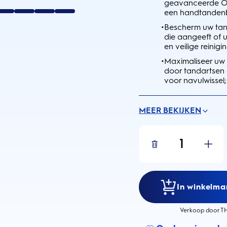
geavanceerde Or
een handtandenb
•
Bescherm uw tan
die aangeeft of 
en veilige reinigin
•
Maximaliseer uw 
door tandartsen
voor navulwissel;
MEER BEKIJKEN
1
In winkelma
Verkoop door TH