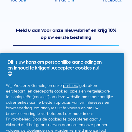
Youtube
Instagram
Facebook
Meld u aan voor onze nieuwsbrief en krijg 10%
op uw eerste bestelling
Dit is uw kans om persoonlijke aanbiedingen
en inhoud te krijgen! Accepteer cookies nu!
Nederland
😊
Wij, Procter & Gamble, en onze
partners
gebruiken
eerstepartij en derdepartij cookies, pixels en vergelijkbare
technologieën ('cookies') op deze website om u persoonlijke
Ik geef toestemming voor het ontvangen van
advertenties aan te bieden op basis van uw interesses en
gepersonaliseerde communicatie met betrekking tot
aanbiedingen, nieuws en andere promotionele initiatieven van
browsegedrag, om analyses uit te voeren en om uw
Oral-B en andere
P&G-merken
via e-mail en online kanalen. Ik
browse-ervaring te verbeteren. Lees meer in ons
kan me op elk moment
afmelden
.
Privacybeleid
. Door de cookies te accepteren gaat u
Procter & Gamble, als verwerkingsverantwoordelijke, zal uw
akkoord met het gebruik ervan door ons en onze partners
persoonlijke gegevens verwerken zodat u zich bij deze site kunt
registreren en de interactie kunt aangaan met de aangeboden
volgens de doeleinden die worden vermeld in onze
tool