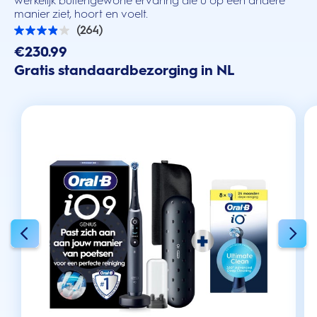
werkelijk buitengewone ervaring die u op een andere
manier ziet, hoort en voelt.
(264)
3.9
van
€230.99
de
Gratis standaardbezorging in NL
5
sterren.
264
beoordelingen