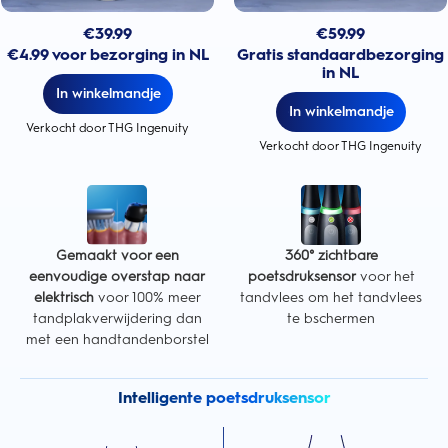
€
39.99
€
59.99
€4.99 voor bezorging in NL
Gratis standaardbezorging
in NL
In winkelmandje
In winkelmandje
Verkocht door THG Ingenuity
Verkocht door THG Ingenuity
Gemaakt voor een
360° zichtbare
eenvoudige overstap naar
poetsdruksensor
voor het
elektrisch
voor 100% meer
tandvlees om het tandvlees
tandplakverwijdering dan
te bschermen
met een handtandenborstel
Intelligente poetsdruksensor