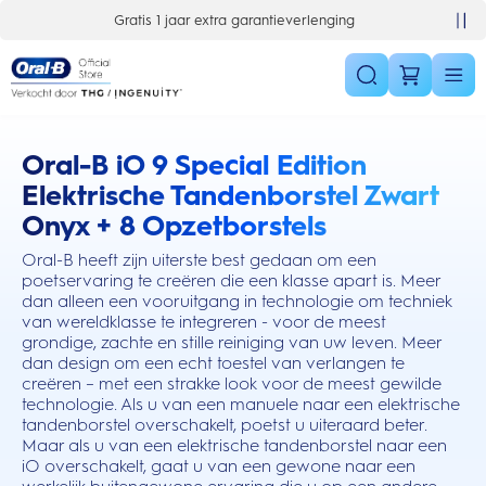
Skip Navigation
10% korting op je 1e bestelling
Oral-B iO 9 Special Edition
this action will scroll you to the reviews section
Elektrische Tandenborstel Zwart
Onyx + 8 Opzetborstels
Oral-B heeft zijn uiterste best gedaan om een
poetservaring te creëren die een klasse apart is. Meer
dan alleen een vooruitgang in technologie om techniek
van wereldklasse te integreren - voor de meest
grondige, zachte en stille reiniging van uw leven. Meer
dan design om een echt toestel van verlangen te
creëren – met een strakke look voor de meest gewilde
technologie. Als u van een manuele naar een elektrische
tandenborstel overschakelt, poetst u uiteraard beter.
Maar als u van een elektrische tandenborstel naar een
iO overschakelt, gaat u van een gewone naar een