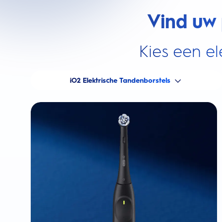
Vind uw 
Kies een el
iO2 Elektrische Tandenborstels