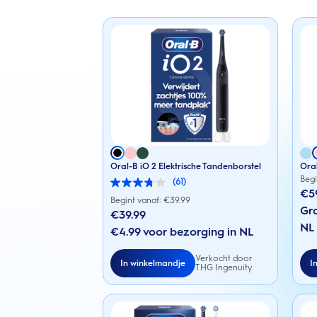
Oral-B iO 2 Elektrische Tandenborstel
Oral
Begi
(61)
3.8
€5
van
Begint vanaf: €
39.99
de
Gra
€39.99
5
NL
sterren.
€4.99 voor bezorging in NL
61
beoordelingen
Verkocht door
In winkelmandje
I
THG Ingenuity