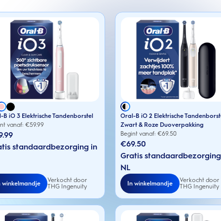
-B iO 3 Elektrische Tandenborstel
Oral-B iO 2 Elektrische Tandenborst
nt vanaf: €
59.99
Zwart & Roze Duoverpakking
9.99
Begint vanaf: €
69.50
€69.50
tis standaardbezorging in
Gratis standaardbezorging
NL
Verkocht door
Verkocht door
n winkelmandje
In winkelmandje
THG Ingenuity
THG Ingenuity