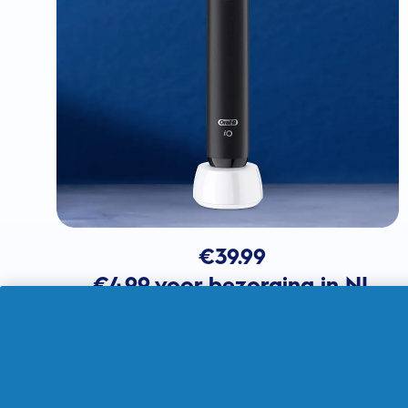
€
39.99
€4.99 voor bezorging in NL
In winkelmandje
Verkocht door THG Ingenuity