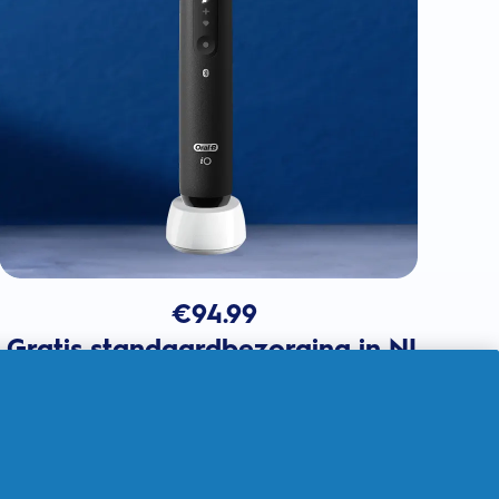
€
94.99
Gratis standaardbezorging in NL
In winkelmandje
Verkocht door THG Ingenuity