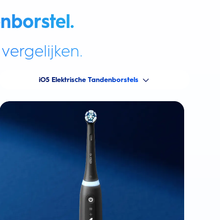
nborstel.
vergelijken.
iO5 Elektrische Tandenborstels