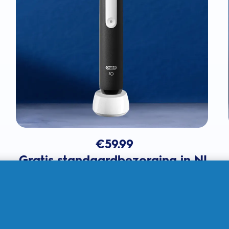
€
59.99
Gratis standaardbezorging in NL
In winkelmandje
Verkocht door THG Ingenuity