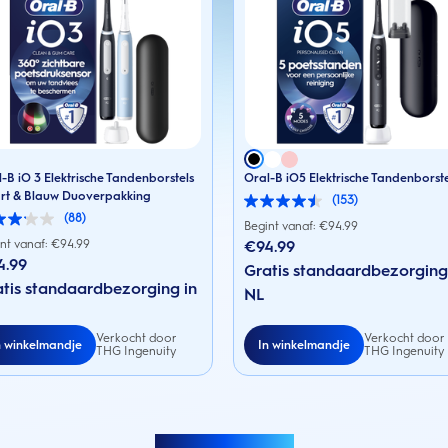
-B iO 3 Elektrische Tandenborstels
Oral-B iO5 Elektrische Tandenborst
rt & Blauw Duoverpakking
(153)
4.5
(88)
van
Begint vanaf: €
94.99
de
nt vanaf: €
94.99
€94.99
5
4.99
sterren.
Gratis standaardbezorging
153
en.
tis standaardbezorging in
NL
beoordelingen
rdelingen
Verkocht door
Verkocht door
n winkelmandje
In winkelmandje
THG Ingenuity
THG Ingenuity