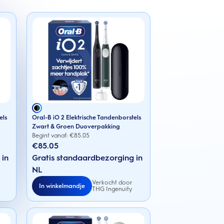
els
Oral-B iO 2 Elektrische Tandenborstels
Zwart & Groen Duoverpakking
Begint vanaf: €
85.05
€85.05
 in
Gratis standaardbezorging in
NL
Verkocht door
In winkelmandje
THG Ingenuity