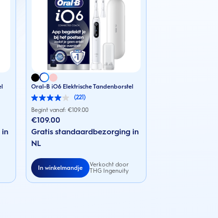
el
Oral-B iO6 Elektrische Tandenborstel
(221)
4.0
van
Begint vanaf: €
109.00
de
€109.00
5
 in
sterren.
Gratis standaardbezorging in
221
NL
beoordelingen
Verkocht door
In winkelmandje
THG Ingenuity