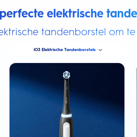
perfecte elektrische tande
ektrische tandenborstel om te 
iO3 Elektrische Tandenborstels