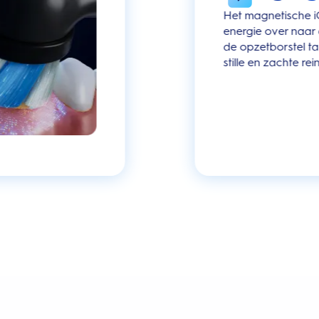
Het magnetische i
energie over naar
de opzetborstel ta
stille en zachte rei