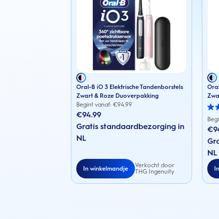
Oral-B iO 3 Elektrische Tandenborstels
Oral
Zwart & Roze Duoverpakking
Zwa
Begint vanaf: €
94.99
3.1
€94.99
van
Begi
Gratis standaardbezorging in
de
€9
5
NL
sterr
Gra
88
NL
beoo
Verkocht door
In winkelmandje
I
THG Ingenuity