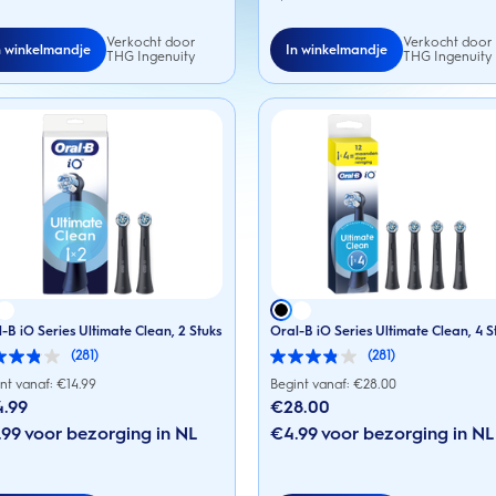
Verkocht door
Verkocht door
n winkelmandje
In winkelmandje
THG Ingenuity
THG Ingenuity
-B iO Series Ultimate Clean, 2 Stuks
Oral-B iO Series Ultimate Clean, 4 S
(281)
(281)
3.9
van
nt vanaf: €
14.99
Begint vanaf: €
28.00
de
4.99
€28.00
5
en.
99 voor bezorging in NL
sterren.
€4.99 voor bezorging in NL
281
rdelingen
beoordelingen