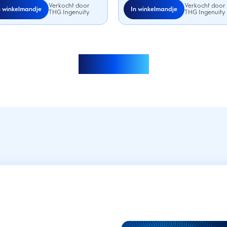
Verkocht door
Verkocht door
n winkelmandje
In winkelmandje
THG Ingenuity
THG Ingenuity
Meer laden