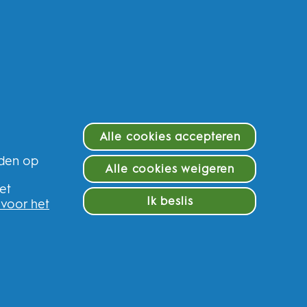
oductveiligheid
zondheid van het hele lichaam
egankelijkheid
Alle cookies accepteren
eden op
Alle cookies weigeren
e
et
Ik beslis
 voor het