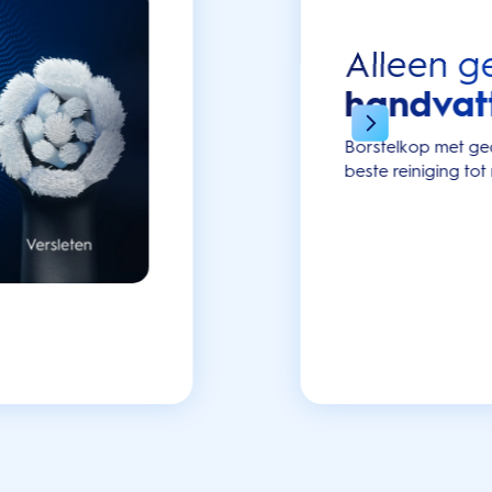
Alleen g
handvat
Borstelkop met
ge
beste reiniging tot