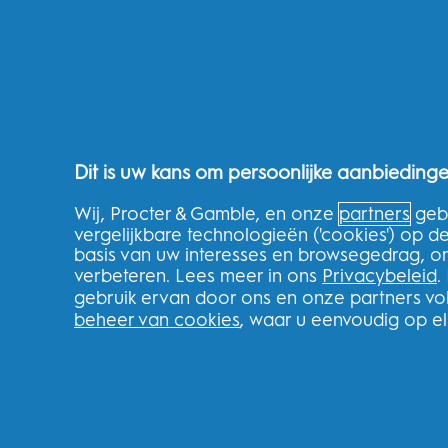
Gevoelige tanden
Gezonder tandvlees
Wittere tanden
Frisse adem
Gaatjes voorkomen
Gezonde routines voor het hele gezin
Dit is uw kans om persoonlijke aanbiedinge
Over de winkel
Wij, Procter & Gamble, en onze
partners
gebr
vergelijkbare technologieën ('cookies') op 
THG Shop
basis van uw interesses en browsegedrag, o
verbeteren. Lees meer in ons
Privacybeleid
.
Volg uw bestelling
gebruik ervan door ons en onze partners v
Levering
beheer van cookies
, waar u eenvoudig op e
Retourneren
Splitit
Klarna
Verwijzingen
Recycle