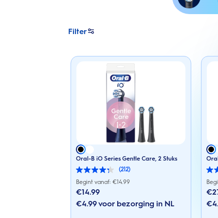
Filter
Oral-B iO Series Gentle Care, 2 Stuks
Oral
(212)
4.3
4.3
van
van
Begint vanaf: €
14.99
Begi
de
de
€14.99
€2
5
5
sterren.
€4.99 voor bezorging in NL
sterr
€4.
212
212
beoordelingen
beoo