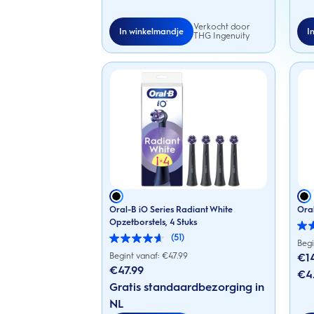
Verkocht door
In winkelmandje
I
THG Ingenuity
Oral-B iO Series Radiant White
Oral
Opzetborstels, 4 Stuks
3.9
(51)
van
4.6
Begi
de
van
Begint vanaf: €
47.99
€1
5
de
€47.99
sterr
€4.
5
281
sterren.
Gratis standaardbezorging in
beoo
51
NL
beoordelingen