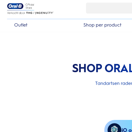
Skip Navigation
Outlet
Shop per product
SHOP ORA
Tandartsen raden
iO o