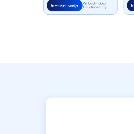
Verkocht door
In winkelmandje
I
THG Ingenuity