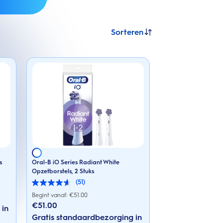
Sorteren
s
Oral-B iO Series Radiant White
Opzetborstels, 2 Stuks
(51)
4.6
van
Begint vanaf: €
51.00
de
€51.00
 in
5
sterren.
Gratis standaardbezorging in