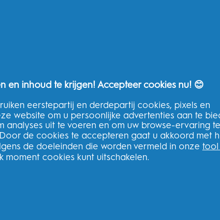
Oral-B Outlet
Pr
Oral-B Professional
Ge
P&G-merken
To
n en inhoud te krijgen! Accepteer cookies nu! 😊
uiken eerstepartij en derdepartij cookies, pixels en
deze website om u persoonlijke advertenties aan te bi
THG Help
m analyses uit te voeren en om uw browse-ervaring t
 Door de cookies te accepteren gaat u akkoord met h
Neem contact op
olgens de doeleinden die worden vermeld in onze
tool
Veelgestelde vragen
lk moment cookies kunt uitschakelen.
THG Privacybeleid
Algemene voorwaarden van THG