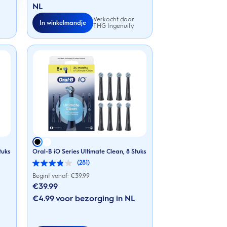
51
NL
beoordelingen
Verkocht door
In winkelmandje
THG Ingenuity
tuks
Oral-B iO Series Ultimate Clean, 8 Stuks
(281)
3.9
van
Begint vanaf: €
39.99
de
€39.99
5
sterren.
€4.99 voor bezorging in NL
281
beoordelingen