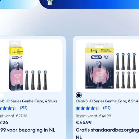
-B iO Series Gentle Care, 4 Stuks
Oral-B iO Series Gentle Care, 8 Stuk
(212)
(212)
4.3
van
nt vanaf: €
27.26
Begint vanaf: €
46.99
de
7.26
€46.99
5
en.
99 voor bezorging in NL
sterren.
Gratis standaardbezorging
212
NL
rdelingen
beoordelingen