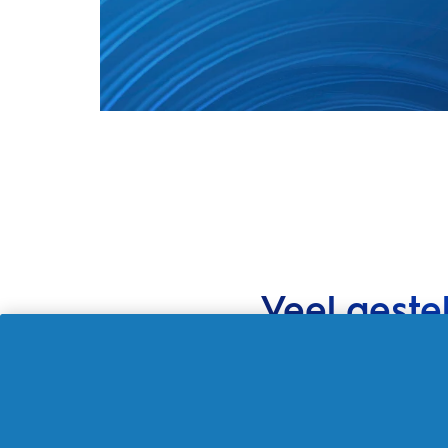
Veel geste
Hoelang gaan Oral-B opzetbors