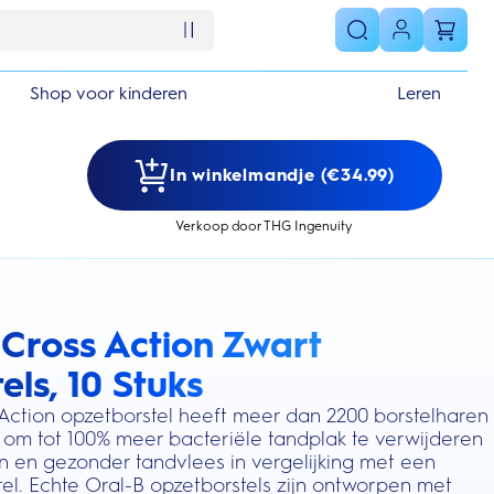
Shop voor kinderen
Leren
In winkelmandje (€34.99)
Verkoop door THG Ingenuity
 Cross Action Zwart
s section
ls, 10 Stuks
Action opzetborstel heeft meer dan 2200 borstelharen
 om tot 100% meer bacteriële tandplak te verwijderen
 en gezonder tandvlees in vergelijking met een
l. Echte Oral-B opzetborstels zijn ontworpen met