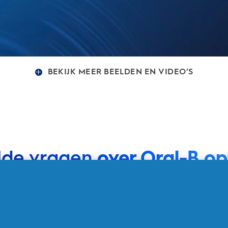
BEKIJK MEER BEELDEN EN VIDEO’S
lde vragen
over Oral-B op
tels mee?