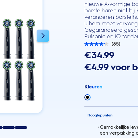
nieuwe X-vormige bo
borstelharen niet bij
veranderen borstelh
u hem moet vervange
Gegarandeerd geschi
Pulsonic en iO tande
(85)
4.2
van
€34.99
de
5
€4.99 voor 
sterren.
85
beoordelingen
Kleuren
Hoogtepunten
•
Gemakkelijke leve
een verpakking d