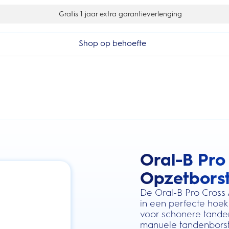
10% korting op je 1e bestelling
Shop op behoefte
Oral-B Pro
this action will scroll you to the review
Opzetborste
De Oral-B Pro Cross 
in een perfecte hoek
voor schonere tanden
manuele tandenborste