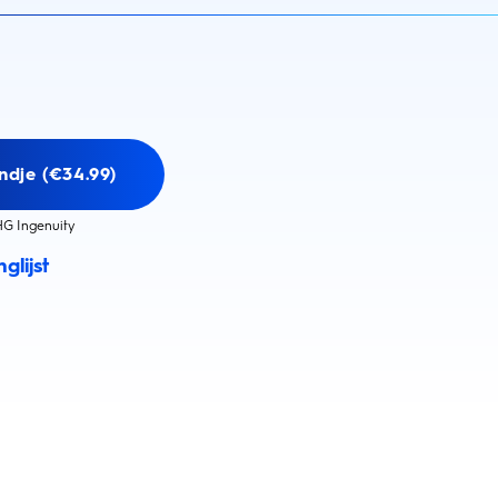
ndje (€34.99)
G Ingenuity
glijst