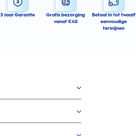
3 Jaar Garantie
Gratis bezorging
Betaal in tot twaalf
vanaf €40
eenvoudige
termijnen