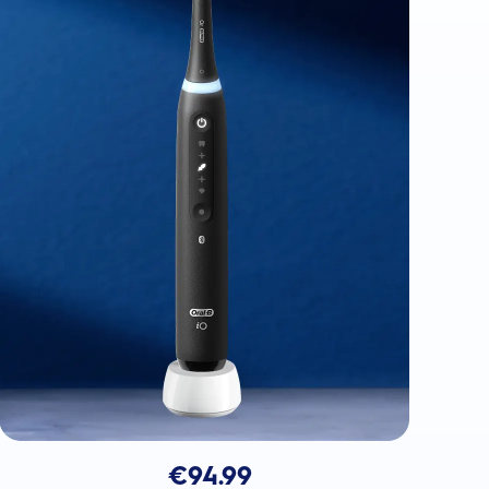
€
94.99