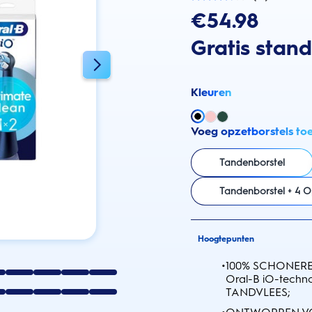
3.8
van
€54.98
de
5
Gratis stan
sterren.
61
beoordelingen
Kleuren
Voeg opzetborstels to
Tandenborstel
Tandenborstel + 4 O
Hoogtepunten
•
100% SCHONERE 
Oral-B iO-tech
TANDVLEES;
•