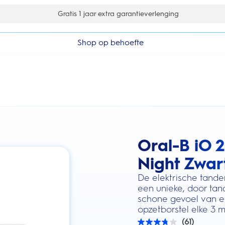
Gratis 1 jaar extra garantieverlenging
Shop op behoefte
Oral-B iO 2
this action will scroll you to the review
Night Zwar
De elektrische tande
een unieke, door tan
schone gevoel van ee
opzetborstel elke 3 
(61)