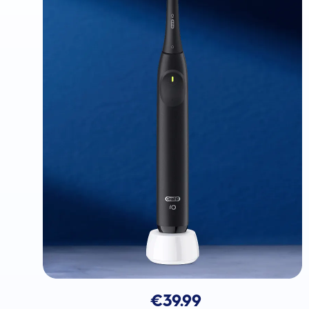
€
39.99