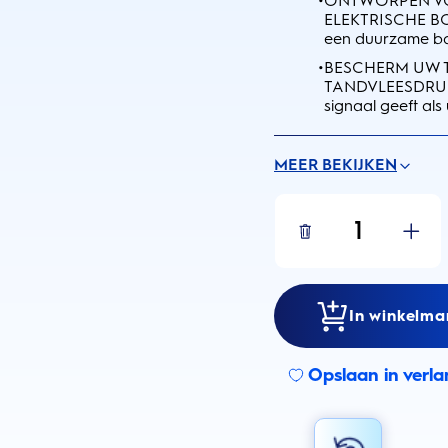
ONTWORPEN VO
ELEKTRISCHE BORS
een duurzame bat
•
BESCHERM UW 
TANDVLEESDRUKSE
signaal geeft als 
MEER BEKIJKEN
1
In winkelma
Opslaan in verlan