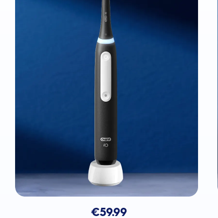
€
59.99