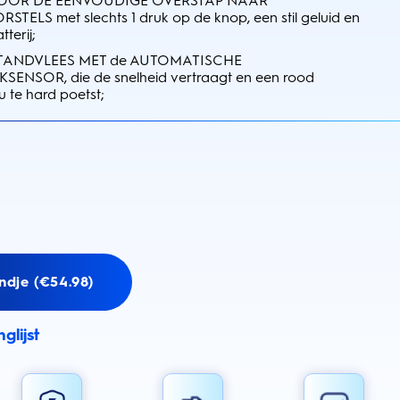
OR DE EENVOUDIGE OVERSTAP NAAR
TELS met slechts 1 druk op de knop, een stil geluid en
terij;
TANDVLEES MET de AUTOMATISCHE
NSOR, die de snelheid vertraagt en een rood
u te hard poetst;
ndje (€54.98)
glijst