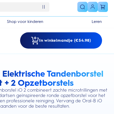
Shop voor kinderen
Leren
In winkelmandje (€54.98)
 Elektrische Tandenborstel
s section
t + 2 Opzetborstels
nborstel iO 2 combineert zachte microtrillingen met
dartsen geïnspireerde ronde opzetborstel voor het
n professionele reiniging. Vervang de Oral-B iO
maanden voor de beste resultaten.