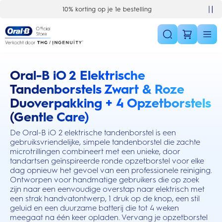
Skip Navigation
10% korting op je 1e bestelling
Oral-B iO 2 Elektrische
this action will scroll you to the reviews section
Tandenborstels Zwart & Roze
Duoverpakking + 4 Opzetborstels
(Gentle Care)
De Oral-B iO 2 elektrische tandenborstel is een
gebruiksvriendelijke, simpele tandenborstel die zachte
microtrillingen combineert met een unieke, door
tandartsen geïnspireerde ronde opzetborstel voor elke
dag opnieuw het gevoel van een professionele reiniging.
Ontworpen voor handmatige gebruikers die op zoek
zijn naar een eenvoudige overstap naar elektrisch met
een strak handvatontwerp, 1 druk op de knop, een stil
geluid en een duurzame batterij die tot 4 weken
meegaat na één keer opladen. Vervang je opzetborstel