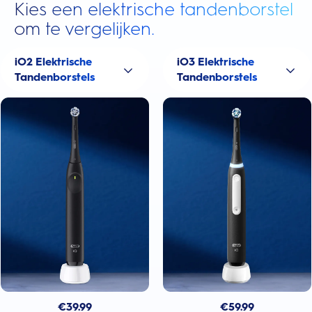
Kies een elektrische tandenborstel
om te vergelijken.
iO2 Elektrische
iO3 Elektrische
Tandenborstels
Tandenborstels
€
39.99
€
59.99