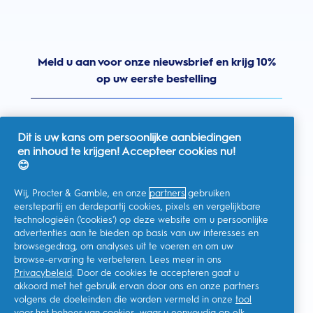
Meld u aan voor onze nieuwsbrief en krijg 10%
op uw eerste bestelling
Dit is uw kans om persoonlijke aanbiedingen
en inhoud te krijgen! Accepteer cookies nu!
Nederland
😊
Wij, Procter & Gamble, en onze
partners
gebruiken
eerstepartij en derdepartij cookies, pixels en vergelijkbare
technologieën ('cookies') op deze website om u persoonlijke
Ik geef toestemming voor het ontvangen van
advertenties aan te bieden op basis van uw interesses en
gepersonaliseerde communicatie met betrekking tot
aanbiedingen, nieuws en andere promotionele initiatieven van
browsegedrag, om analyses uit te voeren en om uw
Oral-B en andere
P&G-merken
via e-mail en online kanalen. Ik
browse-ervaring te verbeteren. Lees meer in ons
kan me op elk moment
afmelden
.
Privacybeleid
. Door de cookies te accepteren gaat u
Procter & Gamble, als verwerkingsverantwoordelijke, zal uw
akkoord met het gebruik ervan door ons en onze partners
persoonlijke gegevens verwerken zodat u zich bij deze site kunt
registreren en de interactie kunt aangaan met de aangeboden
volgens de doeleinden die worden vermeld in onze
tool
diensten en zodat P&G u, afhankelijk van uw toestemming,
voor het beheer van cookies
, waar u eenvoudig op elk